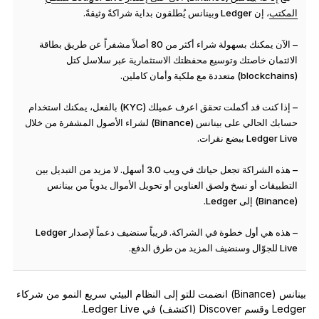
المكتب
، إن Ledger وبينانس يُطلقون بداية شراكةً وثيقةً.
– الآن يمكنك بسهولة شراء أكثر من 80 أصلاً مشفراً عن طريق بطاقة
الائتمان خاصتك وتوسيع محفظتك الاستثمارية عبر سلاسل كتل
(blockchains) متعددة مع ملكية وأمان كاملين.
– إذا كنت قد أكملت تحقق اعرف عميلك (KYC) بالفعل، يمكنك استخدام
حسابك الحالي على بينانس (Binance) لشراء الأصول المشفرة من خلال
Ledger Live ببضع نقرات.
– هذه الشراكة تجعل حياتك في ويب 3.0 أسهل. لا مزيد من التبديل بين
التطبيقات أو نسخ ولصق العناوين أو تحويل الأموال يدوياً من بينانس
(Binance) إلى Ledger.
– هذه هي أول خطوة في الشراكة. قريباً سنضيف دعماً لإصدار Ledger
Live للجوّال وسنضيف المزيد من طرق الدفع.
بينانس (Binance) انضمت للتو إلى النظام البيئي سريع النمو من شركاء
Ledger وقسم Discover (اكتشف) في Ledger Live.