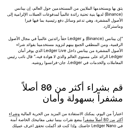
يثق بها ويستخدمها الملايين من المستخدمين حول العالم، إن بينانس
(Binance) لديها بنية تحتية رائدة عالمياً لمدفوعات العملات الإلزامية إلى
الأصول المشفرة، وهي تدعم وسائل دفع رئيسية بما فيها فيزا
وماستركارد.
“إن بينانس (Binance) و Ledger حقاً رائدتين عالمياً في مجال الأصول
الرقمية، ومن المنطقي الجمع بينهم لتزويد مستخدمينا بفوائد شراء
الأصول المشفرة من بينانس داخل Ledger Live الذي يوفر أمان
Ledger الرائد على مستوى العالم والذي لا هوادة فيه،” قال نائب رئيس
المعاملات والخدمات في Ledger، جان-فرانسوا روشيه.
قم بشراء أكثر من 80 أصلاً
مشفراً بسهولة وأمان
اعتباراً من اليوم، يمكنك الاستفادة من المزيد من الحرية المالية
وشراء
أكثر من 80 أصلاً مشفراً
ببضع نقرات بينما تبقى مفاتيحك الخاصة آمنة
في Ledger Nano خاصتك. وإذا كنت قد أكملت تحقق اعرف عميلك