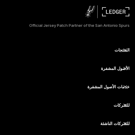
DEUTSCH
ESPAÑOL
Official Jersey Patch Partner of the San Antonio Spurs
РУССКИЙ
简体中文
المنتجات
أجهزة توقيع آمنة ذات شاشة تعمل باللمس
日本語
محفظة أجهزة
الأصول المشفرة
한국어
محفظة بيتكوين
Ledger Nano Gen5
محفظة إيثريوم
Ledger Stax
خدمات الأصول المشفرة
أسعار الأصول المشفرة
محفظة سولانا (Solana)
Ledger Flex
شراء الأصول المشفرة
محفظة Cardano
Ledger Nano Classics
للشركات
Ledger Enterprise Solutions
تكديس الأصول المشفرة
محفظة XRP
قارن بين أجهزتنا
مبادلة الأصول المشفرة
محفظة مونيرو
الحِزم
للشركات الناشئة
التمويل من Ledger Cathay Capital
محفظة USDT
الملحقات