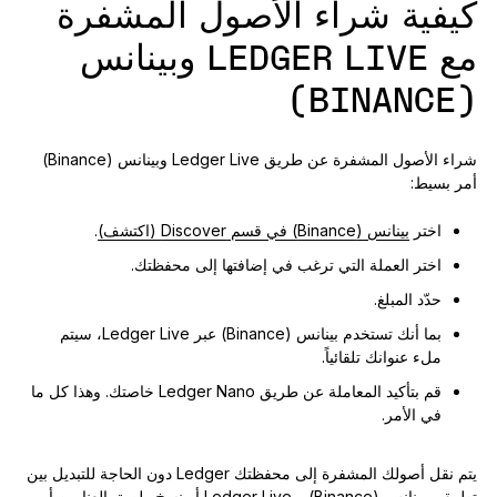
كيفية شراء الأصول المشفرة
مع LEDGER LIVE وبينانس
(BINANCE)
شراء الأصول المشفرة عن طريق Ledger Live وبينانس (Binance)
أمر بسيط:
اختر
بينانس (Binance) في قسم Discover (اكتشف)
.
اختر العملة التي ترغب في إضافتها إلى محفظتك.
حدّد المبلغ.
بما أنك تستخدم بينانس (Binance) عبر Ledger Live، سيتم
ملء عنوانك تلقائياً.
قم بتأكيد المعاملة عن طريق Ledger Nano خاصتك. وهذا كل ما
في الأمر.
يتم نقل أصولك المشفرة إلى محفظتك Ledger دون الحاجة للتبديل بين
تطبيقي بينانس (Binance) و Ledger Live أو نسخ ولصق العناوين أو