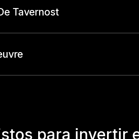
De Tavernost
euvre
istos para invertir 