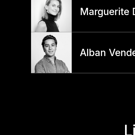
Marguerite 
Alban Vend
L