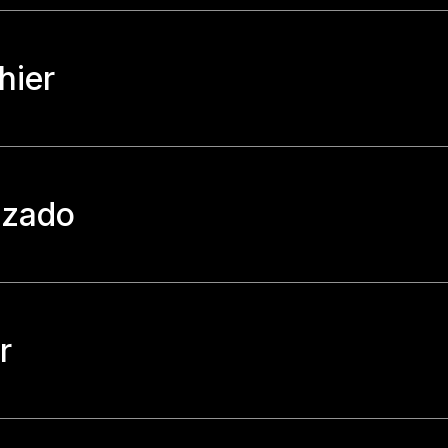
hier
uzado
r