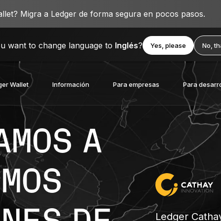
llet? Migra a Ledger de forma segura en pocos pasos.
u want to change language to
Inglés
?
Yes, please
No, t
er Wallet
Información
Para empresas
Para desarr
AMOS A
IMOS
Ledger Cathay