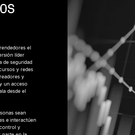
MOS
prendedores el
rsión líder
a de seguridad
cursos y redes
creadores y
 y un acceso
ala desde el
rsonas sean
les e interactúen
control y
 parte en la