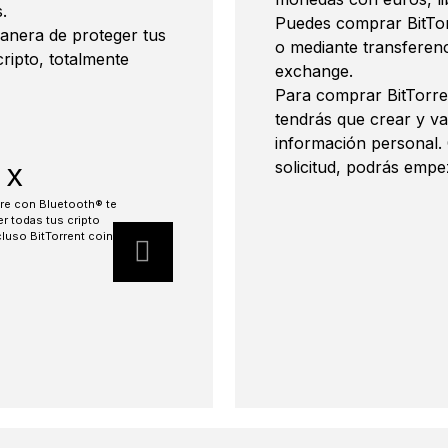
.
Puedes comprar BitTorr
manera de proteger tus
o mediante transferenc
cripto, totalmente
exchange.
Para comprar BitTorre
tendrás que crear y val
información personal.
solicitud, podrás empe
 X
Ledger Na
are con Bluetooth® te
La billetera de hardw
er todas tus cripto
para proteger tus crip
luso BitTorrent coin.
BitTorrent coin.
Más información