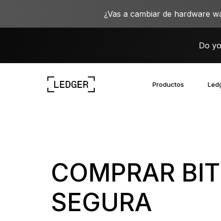
¿Vas a cambiar de hardware wa
Do yo
Productos
Ledg
Descubre nuestros dispositivos
Ecosistema de Ledger
Aprende sobre la Web3
Oportunidades laborales en Ledger
Descubre nuestros dispositivos
COMPRAR BIT
SEGURA