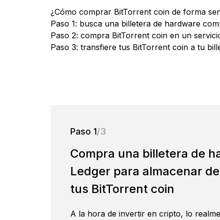
¿Cómo comprar BitTorrent coin de forma senci
Stack del Agente de
Ledger Quest
Paso 1: busca una billetera de hardware comp
Ledger Academy
Ledger Wallet
L
Responde a exámenes
Ledger Enterprise
Ledger
Ledger Stax
Ledger Flex
Paso 2: compra BitTorrent coin en un servic
Aprende sobre las cripto y
To
Ledger Multisig
S
Nuestra aplicación de
sobre la Web3 y recibe
Ledger Stax
Ledger Flex
Plataforma integral de
Los agentes proponen, tú
Us
Paso 3: transfiere tus BitTorrent coin a tu bil
la Web3 de forma segura
billetera cripto y de acceso
Para líderes que necesitan
Con
NFTs
activos digitales para
apruebas, los signers
so
a la Web3
mover millones
instituciones
hacen cumplir
par
Ver todas
Billeteras de hardware
Paquetes y packs
Paso 1
/3
Accesorios
Compra una billetera de 
Ledger para almacenar de
tus BitTorrent coin
Comparar signers Ledger
A la hora de invertir en cripto, lo realm