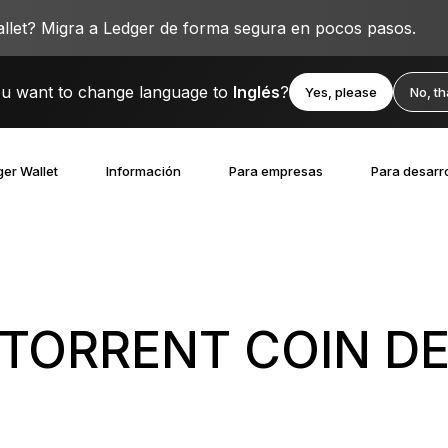
llet? Migra a Ledger de forma segura en pocos pasos.
u want to change language to
Inglés
?
Yes, please
No, t
er Wallet
Información
Para empresas
Para desarr
TORRENT COIN D