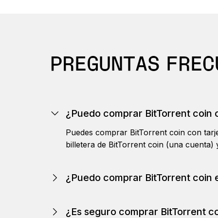
PREGUNTAS FREC
¿Puedo comprar BitTorrent coin c
Puedes comprar BitTorrent coin con tar
billetera de BitTorrent coin (una cuenta
¿Puedo comprar BitTorrent coin 
Encontrarás la lista de monedas que pue
través de Ledger Live, pero puedes gesti
¿Es seguro comprar BitTorrent c