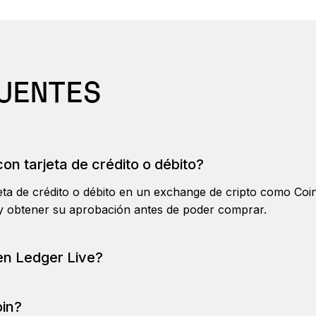
UENTES
on tarjeta de crédito o débito?
jeta de crédito o débito en un exchange de cripto como C
) y obtener su aprobación antes de poder comprar.
en Ledger Live?
des comprar a través de Ledger Live
aquí
. Aún no puedes 
onarlos y controlarlos de forma segura mediante la aplicac
oin?