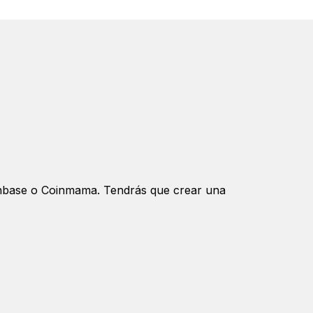
oinbase o Coinmama. Tendrás que crear una
comprar BitTorrent coin directamente a
ión.