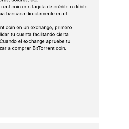
ent coin con tarjeta de crédito o débito
ia bancaria directamente en el
nt coin en un exchange, primero
idar tu cuenta facilitando cierta
 Cuando el exchange apruebe tu
zar a comprar BitTorrent coin.
no S
are más popular del mundo
to favoritas, incluso