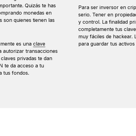
mportante. Quizás te has
Para ser inversor en cri
 comprando monedas en
serio. Tener en propied
 son quienes tienen las
y control. La finalidad pr
completamente tus clave
muy fáciles de hackear. 
ealmente es una
clave
para guardar tus activos 
a autorizar transacciones
 claves privadas te dan
IN te da acceso a tu
a tus fondos.