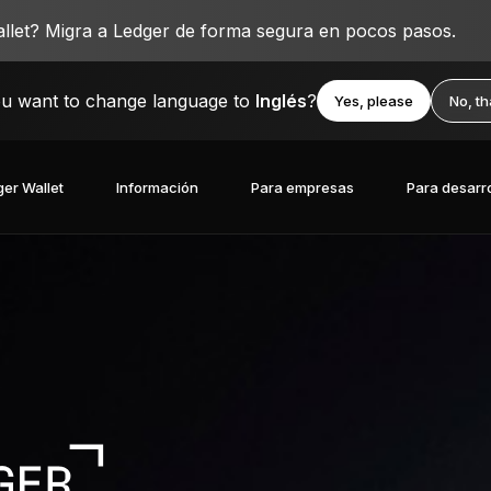
llet? Migra a Ledger de forma segura en pocos pasos.
u want to change language to
Inglés
?
Yes, please
No, t
er Wallet
Información
Para empresas
Para desarr