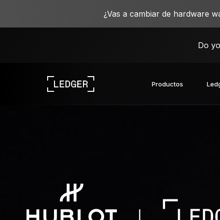
¿Vas a cambiar de hardware wa
Do yo
Productos
Ledg
Descubre nuestros dispositivos
Ecosistema de Ledger
Aprende sobre la Web3
Oportunidades laborales en Ledger
Descubre nuestros dispositivos