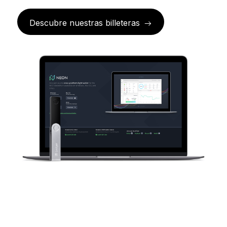
Ledger Flex
El nuevo estándar
Descubre nuestras billeteras
Ledger Nano
Gen5
Tan única como tú
COLORES NUEVOS
Ledger Nano
Clásicos
Protección de respaldo fiable
Ver todas
Billeteras de hardware
Paquetes y packs