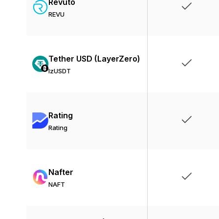
Revuto
REVU
Tether USD (LayerZero)
lzUSDT
Rating
Rating
Nafter
NAFT