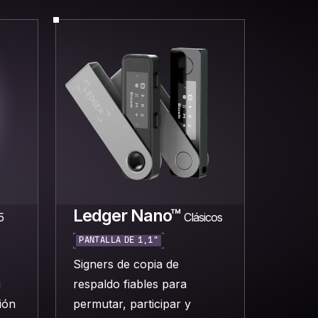
Ledger Nano™
5
Clásicos
PANTALLA DE 1,1"
Signers de copia de
u
respaldo fiables para
sión
permutar, participar y