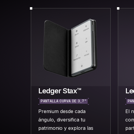
Ledger Stax™
Le
PANTALLA CURVA DE 3,7"
PAN
Premium desde cada
El 
ángulo, diversifica tu
com
patrimonio y explora las
part