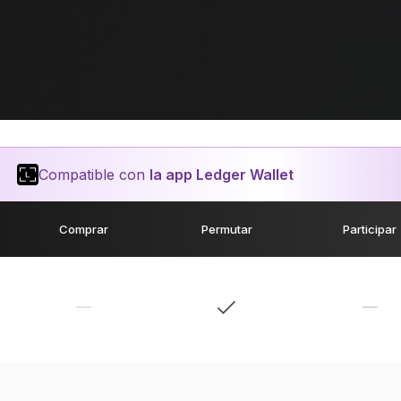
Compatible con
la app Ledger Wallet
Comprar
Permutar
Participar