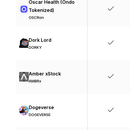
Oscar Health (Ondo
Tokenized)
OSCRon
Dork Lord
DORKY
Amber xStock
AMBRx
Dogeverse
DOGEVERSE