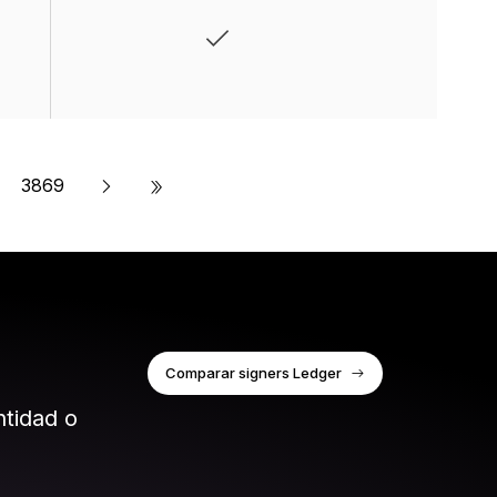
»
3869
Comparar signers Ledger
ntidad o