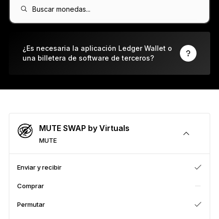
Ledger Flex
Buscar monedas...
El nuevo estándar
Ledger Nano
Gen5
¿Es necesaria la aplicación Ledger Wallet o
una billetera de software de terceros?
Tan única como tú
COLORES NUEVOS
Ledger Nano
Clásicos
Protección de respaldo fiable
MUTE SWAP by Virtuals
MUTE
Ver todas
Enviar y recibir
Comprar
Billeteras de hardware
Permutar
Paquetes y packs