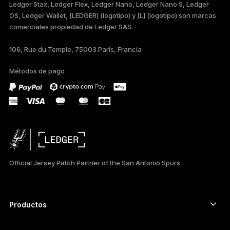
Ledger Stax, Ledger Flex, Ledger Nano, Ledger Nano S, Ledger
FRANÇAIS
OS, Ledger Wallet, [LEDGER] (logotipo) y [L] (logotipo) son marcas
comerciales propiedad de Ledger SAS.
TÜRKÇE
106, Rue du Temple, 75003 París, Francia
DEUTSCH
Métodos de pago
PORTUGUÊS
РУССКИЙ
简体中文
日本語
Official Jersey Patch Partner of the San Antonio Spurs
한국어
العربية
Productos
ภาษาไทย
Signers con pantalla táctil segura