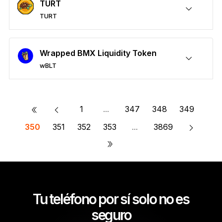
TURT
TURT
Protege tus TURT
Enviar y recibir
Comprar
Permutar
Participar
Compatible con billeteras de terceros
Wrapped BMX Liquidity Token
wBLT
Protege tus wBLT
Enviar y recibir
Comprar
Permutar
Participar
Compatible con billeteras de terceros
«
1
...
347
348
349
350
351
352
353
...
3869
»
Tu teléfono por sí solo no es
seguro