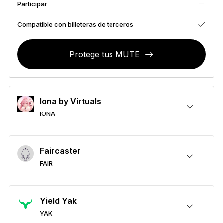
Participar
Accesorios
Soluciones de Recuperación
Compatible con billeteras de terceros
Ediciones limitadas
Protege tus MUTE
Ver todos los productos
Comparar signers Ledger
Iona by Virtuals
IONA
Protege tus IONA
Enviar y recibir
Comprar
Permutar
Participar
Compatible con billeteras de terceros
Faircaster
FAIR
Protege tus FAIR
Enviar y recibir
Comprar
Permutar
Participar
Compatible con billeteras de terceros
Yield Yak
YAK