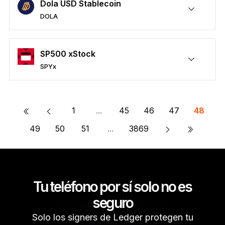
Dola USD Stablecoin
DOLA
Protege tus DOLA
Enviar y recibir
Comprar
Permutar
Participar
Compatible con billeteras de terceros
SP500 xStock
SPYx
Protege tus SPYx
Enviar y recibir
Comprar
Permutar
Participar
Compatible con billeteras de terceros
«
1
...
45
46
47
48
»
49
50
51
...
3869
Tu teléfono por sí solo no es
seguro
Solo los signers de Ledger protegen tu