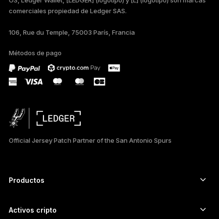
comerciales propiedad de Ledger SAS.
TÜRKÇE
106, Rue du Temple, 75003 París, Francia
DEUTSCH
Métodos de pago
PORTUGUÊS
РУССКИЙ
简体中文
日本語
Official Jersey Patch Partner of the San Antonio Spurs
한국어
العربية
Productos
ภาษาไทย
Signers con pantalla táctil segura
Hardware Wallet
Activos cripto