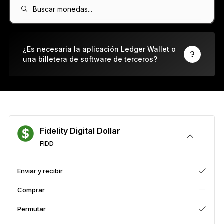
Ledger Flex
Buscar monedas...
El nuevo estándar
Ledger Nano
Gen5
¿Es necesaria la aplicación Ledger Wallet o
una billetera de software de terceros?
Tan única como tú
COLORES NUEVOS
Ledger Nano
Clásicos
Protección de respaldo fiable
Fidelity Digital Dollar
FIDD
Ver todas
Enviar y recibir
Comprar
Billeteras de hardware
Permutar
Paquetes y packs