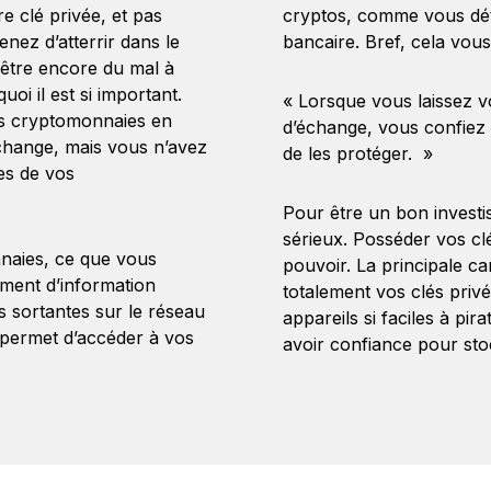
e clé privée, et pas
cryptos, comme vous dét
nez d’atterrir dans le
bancaire. Bref, cela vou
être encore du mal à
oi il est si important.
« Lorsque vous laissez v
es cryptomonnaies en
d’échange, vous confiez c
change, mais vous n’avez
de les protéger. »
ées de vos
Pour être un bon investis
sérieux. Posséder vos cl
naies, ce que vous
pouvoir. La principale ca
ément d’information
totalement vos clés priv
ns sortantes sur le réseau
appareils si faciles à pi
 permet d’accéder à vos
avoir confiance pour sto