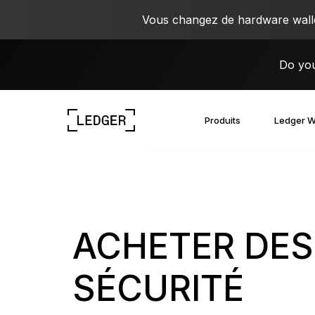
Vous changez de hardware wallet
Do you
Produits
Ledger W
Découvrez nos appareils
L’écosystème Ledger
Découvrez le Web3
Travaillez avec Ledger
Découvrez nos appareils
ACHETER DES
SÉCURITÉ