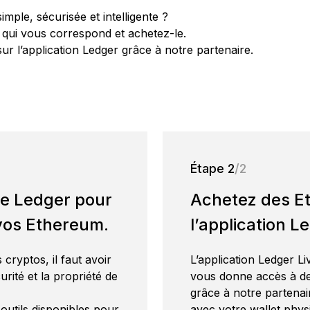
ple, sécurisée et intelligente ?
rtenariats en co-
Blog
r qui vous correspond et achetez-le.
edger Nano
Gen5
Ledger Multisig
Carte
te l’actualité du Web3
branding
Ledger Nano
Classics
r l’application Ledger grâce à notre partenaire.
Ledger Nano
Gen5
COLORIS INÉDITS
et de Ledger
Ledger Nano
Pour les leaders qui
Dépensez ou utilisez vos
Classics
Options de
COLORIS INÉDITS
pilotent des millions.
cryptos comme garantie
ersonnalisation pour
appareils
Solutions de récupération
Étape 2
/2
Éditions limitées
ue Ledger pour
Achetez des E
Voir tout
 vos Ethereum.
l’application L
cryptos, il faut avoir
L’application Ledger L
rité et la propriété de
vous donne accès à de
grâce à notre partenai
 outils disponibles pour
avec votre wallet phys