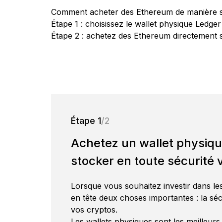
Comment acheter des Ethereum de manière sim
Ledger Academy
Ledger Quest
Solutions de
Pa
Étape 1 : choisissez le wallet physique Ledge
Ledger Enterprise
L
Ledger Wallet
Partenaires Ledger
Comprenez tout sur la
Participez aux quests du
Tou
récupération
Ledger Stax
Ledger Flex
Étape 2 : achetez des Ethereum directement su
Plateforme d’actifs
crypto et le Web3
Web3 et gagnez des NFT
Ledger Stax
Ledger Flex
L’application wallet crypto
Devenez un revendeur ou
Restez en sécurité en
numériques complète pour
du Web3
un affilié Ledger
associant plusieurs
p
les institutions
solutions de sauvegarde
Découvrir
Wallets physiques
Étape 1
/2
Bundles et packs
Achetez un wallet physiq
Accessoires
stocker en toute sécurité
Lorsque vous souhaitez investir dans les 
Comparer les signers
en tête deux choses importantes : la sécu
Ledger
vos cryptos.
Les wallets physiques sont les meilleurs