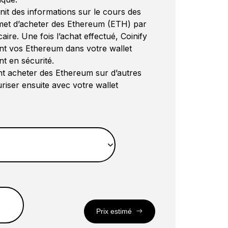
nit des informations sur le cours des
met d’acheter des Ethereum (ETH) par
ire. Une fois l’achat effectué, Coinify
t vos Ethereum dans votre wallet
nt en sécurité.
 acheter des Ethereum sur d’autres
no S
riser ensuite avec votre wallet
 plus populaire au monde pour
 préférées, y compris vos
Prix estimé