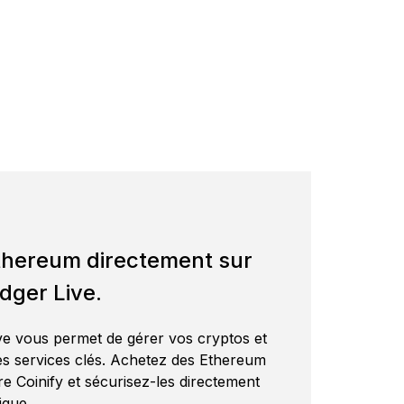
Qu’est-ce qu’un wallet crypto ?
Comparer les signers
Cryptos prises en charge
Ledger
thereum directement sur
edger Live.
ive vous permet de gérer vos cryptos et
s services clés. Achetez des Ethereum
re Coinify et sécurisez-les directement
ique.