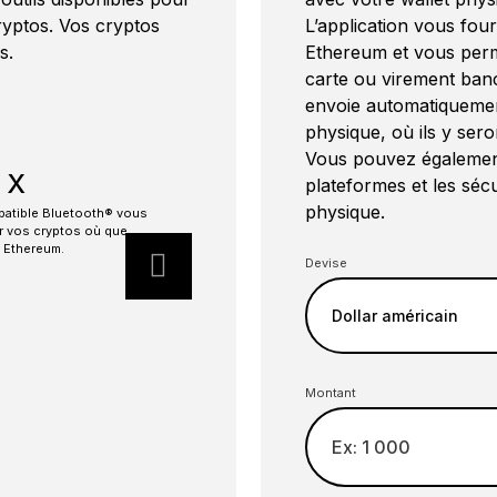
ryptos. Vos cryptos
L’application vous four
s.
Ethereum et vous per
carte ou virement banca
envoie automatiquemen
physique, où ils y sero
Vous pouvez également
 X
Ledger Na
plateformes et les sécu
physique.
patible Bluetooth® vous
Le wallet physique le
er vos cryptos où que
protéger vos cryptos
 Ethereum.
Ethereum.
Devise
En savoir plus
Montant