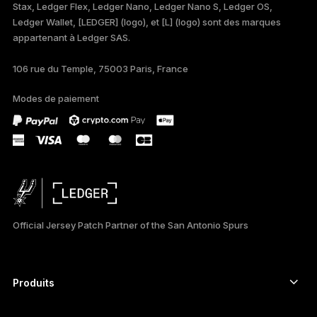
Stax, Ledger Flex, Ledger Nano, Ledger Nano S, Ledger OS,
TÜRKÇE
Ledger Wallet, [LEDGER] (logo), et [L] (logo) sont des marques
appartenant à Ledger SAS.
DEUTSCH
106 rue du Temple, 75003 Paris, France
PORTUGUÊS
Modes de paiement
ESPAÑOL
РУССКИЙ
简体中文
日本語
Official Jersey Patch Partner of the San Antonio Spurs
한국어
العربية
Produits
Signers à écran tactile sécurisé