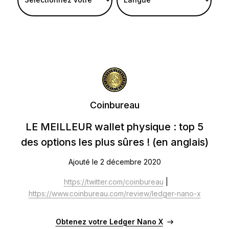
Ledger Flex
Le nouveau standard
Ledger Nano
Gen5
À votre image
COLORIS INÉDITS
Ledger Nano
Classics
Coinbureau
Solution à toute épreuve
LE MEILLEUR wallet physique : top 5
des options les plus sûres ! (en anglais)
Ajouté le 2 décembre 2020
Découvrir
https://twitter.com/coinbureau
|
https://www.coinbureau.com/review/ledger-nano-x
Wallets physiques
Bundles et packs
Obtenez votre Ledger Nano X