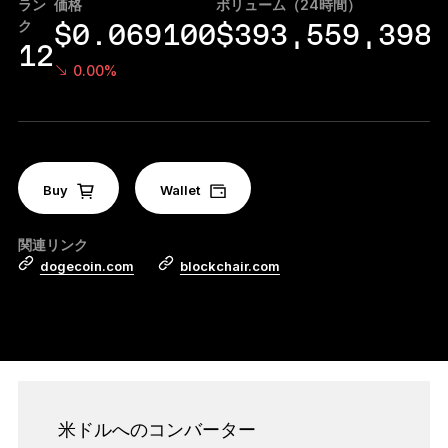
ラン
価格
ボリューム（24時間）
マ
アクセサリー
ク
$0.069100
$393,559,398
復元ソリューション
12
0.00%
限定シリーズ
すべての商品を見る
Buy
Ledger署名用デバイスを比較する
Wallet
関連リンク
dogecoin.com
blockchair.com
米ドルへのコンバーター