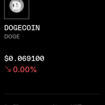
Ledger Flex
暗号資産保護の新常識へ
Ledger Nano
Gen5
DOGECOIN
お気に入りのスタイルで
新色
DOGE
Ledger Nano
クラシック
バックアップで万が一の事態に備える
$0.069100
0.00%
すべて見る
ハードウェアウォレット
まとめ買い & パック