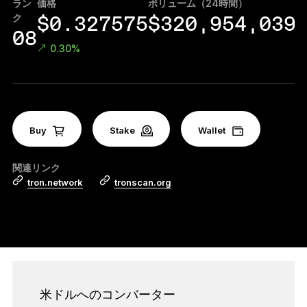
ラン
価格
ボリューム（24時間）
マ
アクセサリー
ク
$0.327575
$320,954,039
復元ソリューション
08
0.30%
限定シリーズ
すべての商品を見る
Buy
Ledger署名用デバイスを比較する
Stake
Wallet
関連リンク
tron.network
tronscan.org
米ドルへのコンバーター