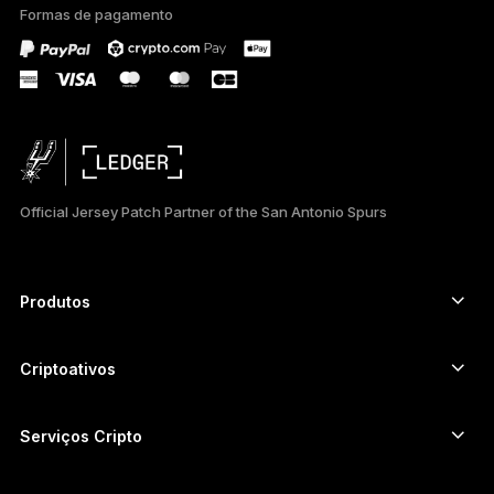
Formas de pagamento
FRANÇAIS
TÜRKÇE
DEUTSCH
ESPAÑOL
Official Jersey Patch Partner of the San Antonio Spurs
РУССКИЙ
简体中文
Produtos
Autenticadores com tela touch segura
日本語
Hardware Wallet
Criptoativos
한국어
Carteira de Bitcoin
Ledger Nano Gen5
Carteira de Ethereum
Ledger Stax
Serviços Cripto
العربية
Preços de cripto
Carteira de Solana
Ledger Flex