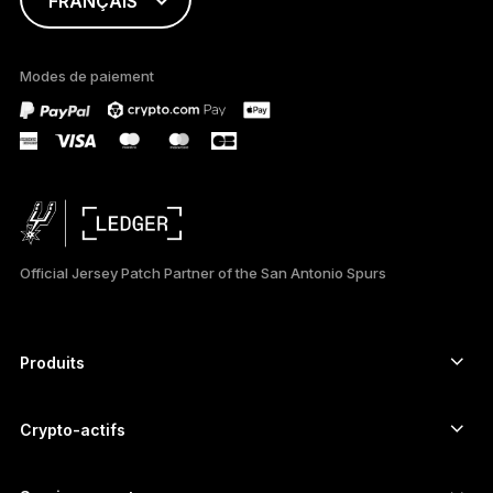
FRANÇAIS
ENGLISH
Modes de paiement
TÜRKÇE
DEUTSCH
PORTUGUÊS
ESPAÑOL
Official Jersey Patch Partner of the San Antonio Spurs
РУССКИЙ
简体中文
Produits
Signers à écran tactile sécurisé
日本語
Hardware Wallet
Crypto-actifs
한국어
Wallet Bitcoin
Ledger Nano Gen5
Wallet Ethereum