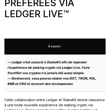
PRÉFÉRÉES VIA
Accessoires
LEDGER LIVE™
Solutions de récupération
Éditions limitées
Voir tout
À savoir :
Comparer les signers Ledger
— Ledger s’est associé à StakeKit afin de repenser
l’expérience de staking crypto via Ledger Live. Faire
fructifier vos cryptos n’a jamais été aussi simple.
— Dorénavant, vous pouvez staker vos DOT, TRON, POL,
BNB et CRO et recevoir des récompenses.
Cette collaboration entre Ledger et StakeKit donne naissance
à une toute nouvelle expérience de staking crypto via