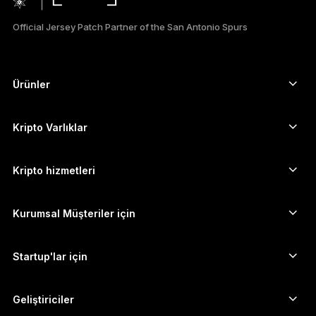
ESPAÑOL
Official Jersey Patch Partner of the San Antonio Spurs
РУССКИЙ
简体中文
Ürünler
Güvenli dokunmatik ekranlı imzalayıcılar
日本語
Donanım Cüzdan
Kripto Varlıklar
한국어
Bitcoin cüzdanı
Ledger Nano Gen5
Ethereum cüzdanı
Ledger Stax
Kripto hizmetleri
العربية
Kripto Fiyatları
Solana cüzdanı
Ledger Flex
Kripto satın alın
Cardano cüzdanı
Ledger Nano Classics
Kurumsal Müşteriler için
Ledger Enterprise Solutions
Kripto Stake Etmek
XRP cüzdanı
Cihazlarımızı karşılaştırın
Kripto takas edin
Monero cüzdanı
Paket Teklifler
Startup'lar için
Ledger Cathay Capital'dan finansman desteği
USDT cüzdanı
Aksesuarlar
Tüm varlıkları görün
Tüm ürünler
Geliştiriciler