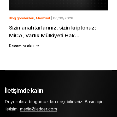
Blog gönderileri
,
Mevzuat
| 06/30/2026
Sizin anahtarlarınız, sizin kriptonuz:
MiCA, Varlık Mülkiyeti Hak...
Devamını oku
İletişimde kalın
Duyurulara blogumuzdan erişebilirsiniz. Basın için
iletişim:
media@ledger.com