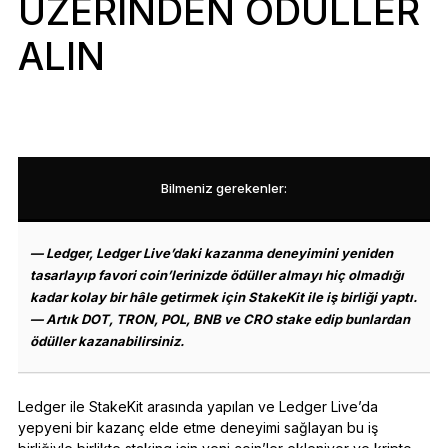
ÜZERINDEN ÖDÜLLER
Aksesuarlar
ALIN
Kurtarma Çözümleri
Sınırlı sayıda
Tüm ürünleri gör
Bilmeniz gerekenler:
Ledger imzalayıcıları karşılaştırın
— Ledger, Ledger Live’daki kazanma deneyimini yeniden
tasarlayıp favori coin’lerinizde ödüller almayı hiç olmadığı
kadar kolay bir hâle getirmek için StakeKit ile iş birliği yaptı.
— Artık DOT, TRON, POL, BNB ve CRO stake edip bunlardan
ödüller kazanabilirsiniz.
Ledger ile StakeKit arasında yapılan ve Ledger Live’da
yepyeni bir kazanç elde etme deneyimi sağlayan bu iş