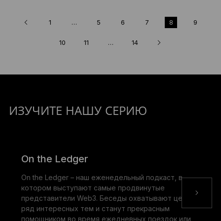
1
…
5
6
7
8
9
10
11
…
14
ИЗУЧИТЕ НАШУ СЕРИЮ
On the Ledger
On the Ledger – наш еженедельный подкаст, в
котором выступают самые продвинутые
представители Web3. Беседы охватывают целый
ряд интересных тем и станут прекрасным
помощником во время ежедневных поездок или