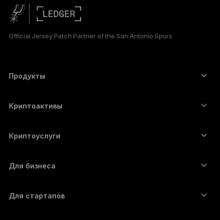
日本語
Official Jersey Patch Partner of the San Antonio Spurs
한국어
العربية
Продукты
ภาษาไทย
Сенсорные устройства подписи
Аппаратный кошелёк
Криптоактивы
Bitcoin-кошелёк
Ledger Nano Gen5
Ethereum-кошелёк
Ledger Stax
Криптоуслуги
Котировки криптовалют
Solana-кошелёк
Ledger Flex
Купить криптовалюту
Cardano-кошелёк
Ledger Nano Classics
Для бизнеса
Решение Ledger Enterprise
Криптовалютные займы
XRP-кошелёк
Сравнить устройства
Обменять криптовалюту
Monero-кошелёк
Наборы
Для стартапов
Финансирование от Ledger Cathay Capital
USDT-кошелёк
Аксессуары