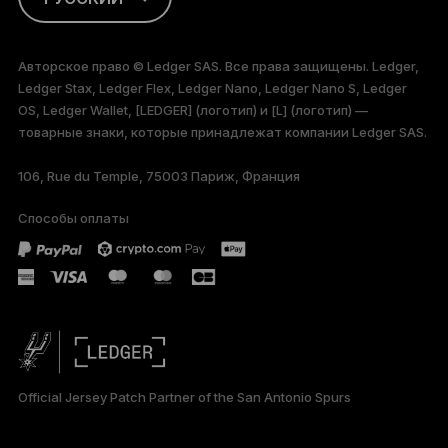
ENGLISH
Авторское право © Ledger SAS. Все права защищены. Ledger,
Ledger Stax, Ledger Flex, Ledger Nano, Ledger Nano S, Ledger
FRANÇAIS
OS, Ledger Wallet, [LEDGER] (логотип) и [L] (логотип) —
товарные знаки, которые принадлежат компании Ledger SAS.
TÜRKÇE
106, Rue du Temple, 75003 Париж, Франция
DEUTSCH
Способы оплаты
PORTUGUÊS
ESPAÑOL
简体中文
日本語
Official Jersey Patch Partner of the San Antonio Spurs
한국어