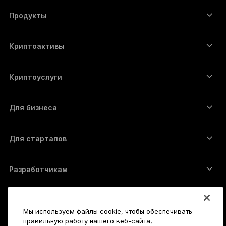
العربية
Продукты
ภาษาไทย
Сенсорные устройства подписи
Аппаратный кошелёк
Криптоактивы
Bitcoin-кошелёк
Ledger Nano Gen5
Ethereum-кошелёк
Ledger Stax
Криптоуслуги
Котировки криптовалют
Solana-кошелёк
Ledger Flex
Купить криптовалюту
Cardano-кошелёк
Ledger Nano Classics
Для бизнеса
Решение Ledger Enterprise
Криптовалютные займы
XRP-кошелёк
Сравнить устройства
Обменять криптовалюту
Monero-кошелёк
Наборы
Для стартапов
Финансирование от Ledger Cathay Capital
USDT-кошелёк
Аксессуары
Полный список активов
Все продукты
Разработчикам
Портал разработчиков
Приложение Ledger Wallet
Начало работы
Мы используем файлы cookie, чтобы обеспечивать
Как пользоваться Ledger
правильную работу нашего веб-сайта,