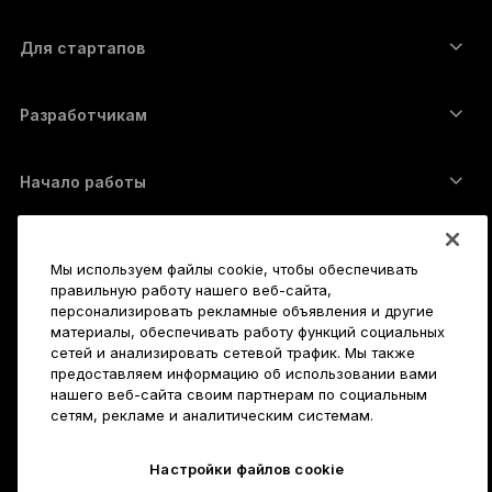
Решение Ledger Enterprise
Криптовалютные займы
XRP-кошелёк
Сравнить устройства
Обменять криптовалюту
Monero-кошелёк
Наборы
Для стартапов
Финансирование от Ledger Cathay Capital
USDT-кошелёк
Аксессуары
Полный список активов
Все продукты
Разработчикам
Портал разработчиков
Приложение Ledger Wallet
Начало работы
Как пользоваться Ledger
Совместимые кошельки и платформы
Также исследуйте
Мы используем файлы cookie, чтобы обеспечивать
Служба поддержки
Как купить биткойны
правильную работу нашего веб-сайта,
Баунти-программа
персонализировать рекламные объявления и другие
Аппаратный криптокошелёк для Биткойна
Карьера
материалы, обеспечивать работу функций социальных
Присоединяйтесь к нам
Реселлеры
сетей и анализировать сетевой трафик. Мы также
предоставляем информацию об использовании вами
Вакансии
Пресс-кит Ledger
Подробнее
нашего веб-сайта своим партнерам по социальным
Наше видение
Партнёры
сетям, рекламе и аналитическим системам.
Ledger Academy
Состояние серверов
Юридическая информация
Настройки файлов cookie
Юридическая информация
Компания
Разработчикам