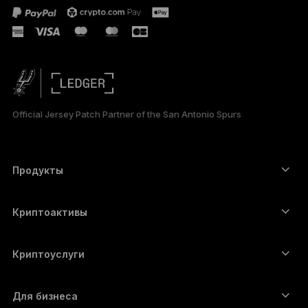
ESPAÑOL
简体中文
日本語
Official Jersey Patch Partner of the San Antonio Spurs
한국어
العربية
Продукты
Сенсорные устройства подписи
Аппаратный кошелёк
Криптоактивы
Bitcoin-кошелёк
Ledger Nano Gen5
Ethereum-кошелёк
Ledger Stax
Криптоуслуги
Котировки криптовалют
Solana-кошелёк
Ledger Flex
Купить криптовалюту
Cardano-кошелёк
Ledger Nano Classics
Для бизнеса