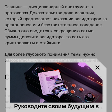
Слэшинг — дисциплинарный инструмент в
протоколах Доказательства доли владения,
который предполагает наказание валидаторов за
вредоносное или безответственное поведение.
Обычно оно сводится к сокращению сетью
суммы депозита валидатора, то есть его
криптовалюты в стейкинге.
Для более глубокого понимания темы нужно
разобраться с ключевыми деталями слэшинга.
Стимулы для валидаторов
В актуальной PoS-версии Эфириума в роли
залога выступают 32 ETH, застейканных нодами
валидаторов. Если валидатор не будет вести
Руководите своим будущим в
себя должным образом, его монеты могут стать