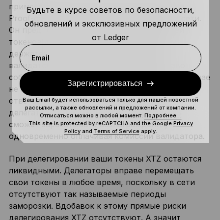
применения, который использует протокол
Будьте в курсе советов по безопасности,
Proof-of-Stake для гарантии безопасности сети.
обновлений и эксклюзивных предложений
Он предполагает возможность держателей
от Ledger
токенов делегировать свои счета другим
держателям монет, которых называют
Email
валидаторами. При этом передавать право
собственности на криптоактивы в данном случае
Зарегистрироваться
не нужно. Соответственно, валидаторы
отвечают за безопасность сети от имени
Ваш Email будет использоваться только для нашей новостной
рассылки, а также обновлений и предложений от компании.
делегаторов. Таким образом пользователь
Отписаться можно в любой момент.
Подробнее…
сможет зарабатывать вознаграждения,
This site is protected by reCAPTCHA and the Google
Privacy
Policy
and
Terms of Service
apply.
одновременно оплачивая комиссии валидатора.
При делегировании ваши токены XTZ остаются
ликвидными. Делегаторы вправе перемещать
свои токены в любое время, поскольку в сети
отсутствуют так называемые периоды
заморозки. Вдобавок к этому прямые риски
делегирования XTZ отсутствуют. А значит