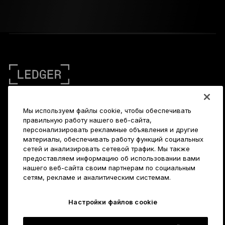
Мы используем файлы cookie, чтобы обеспечивать
правильную работу нашего веб-сайта,
РУССКИЙ
персонализировать рекламные объявления и другие
материалы, обеспечивать работу функций социальных
ENGLISH
сетей и анализировать сетевой трафик. Мы также
Авторское право © Ledger SAS. Все права защищены. Ledger,
предоставляем информацию об использовании вами
Ledger Stax, Ledger Flex, Ledger Nano, Ledger Nano S, Ledger
FRANÇAIS
нашего веб-сайта своим партнерам по социальным
сетям, рекламе и аналитическим системам.
OS, Ledger Wallet, [LEDGER] (логотип) и [L] (логотип) —
товарные знаки, которые принадлежат компании Ledger SAS.
TÜRKÇE
Настройки файлов cookie
106, Rue du Temple, 75003 Париж, Франция
DEUTSCH