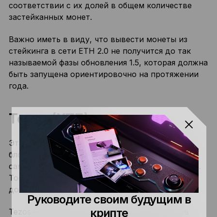
соответствии с их долей в общем количестве
застейканных монет.
Важно иметь в виду, что вывести монеты из
стейкинга в сети ETH 2.0 не получится до так
называемой фазы обновления 1.5, которая должна
быть запущена ориентировочно на протяжении
года.
Tezos (XTZ)
Эта монета хорошо известна представителям
блокчейн-сообщества благодаря одному из
самых масштабных ICO в истории криптовалют.
Тогда токены XTZ привлекли около 232 млн
долларов США.
Руководите своим будущим в
крипте
Tezos — блокчейн со множеством вариантов