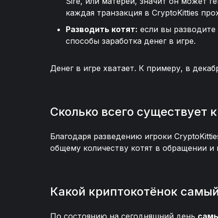
Sire, или матерей, значит он может 
каждая транзакция в CryptoKitties пр
Разводить котят:
если вы разводите 
способы заработка денег в игре.
Денег в игре хватает. К примеру, в дека
Сколько всего существует 
Благодаря разведению игроки CryptoKitti
общему количеству котят в обращении и и
Какой криптокотёнок самый
По состоянию на сегодняшний день
самы