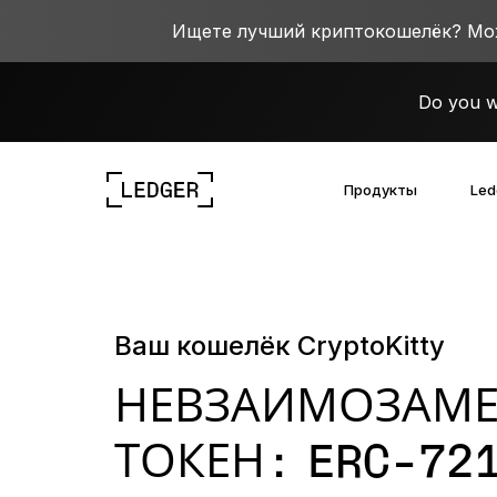
Ищете лучший криптокошелёк? Можн
Do you w
Продукты
Led
Познакомьтесь с нашими устройс
Экосистема Ledger
Исследуйте мир Веб 3.0
Работа в Ledger
Познакомьтесь с нашими устр
Ваш кошелёк CryptoKitty
НЕВЗАИМОЗАМ
ТОКЕН: ERC-72