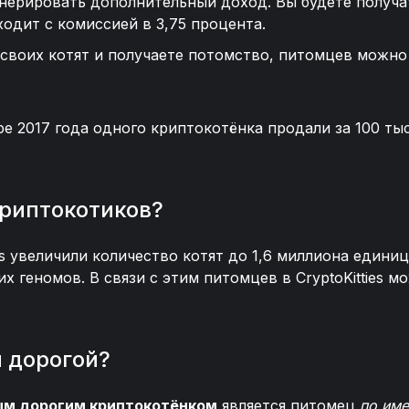
генерировать дополнительный доход. Вы будете получ
оходит с комиссией в 3,75 процента.
своих котят и получаете потомство, питомцев можно
бре 2017 года одного криптокотёнка продали за 100 т
криптокотиков?
es увеличили количество котят до 1,6 миллиона единиц
х геномов. В связи с этим питомцев в CryptoKitties 
 дорогой?
м дорогим криптокотёнком
является питомец
по им