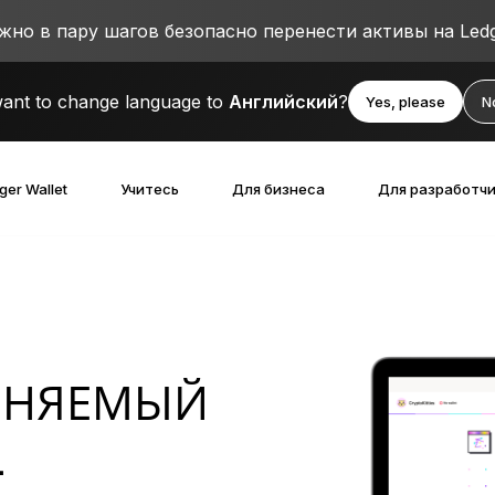
о в пару шагов безопасно перенести активы на Ledg
ant to change language to
Английский
?
Yes, please
N
ger Wallet
Учитесь
Для бизнеса
Для разработч
твами
ойствами
ЕНЯЕМЫЙ
1