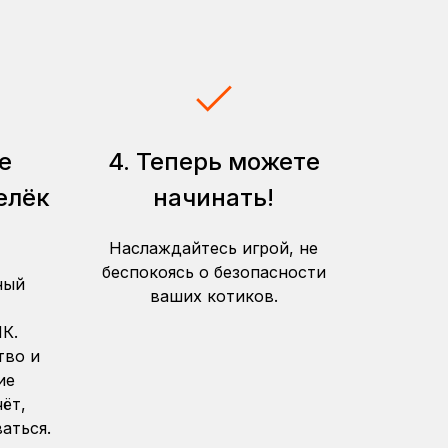
е
4. Теперь можете
елёк
начинать!
Наслаждайтесь игрой, не
беспокоясь о безопасности
ный
ваших котиков.
К.
тво и
ие
ёт,
аться.