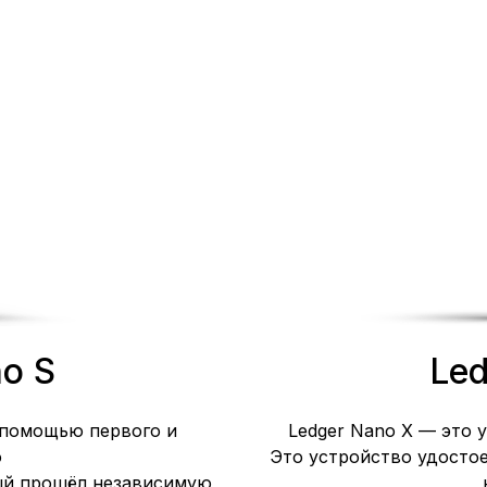
o S
Led
 помощью первого и
Ledger Nano X — это 
о
Это устройство удосто
ый прошёл независимую