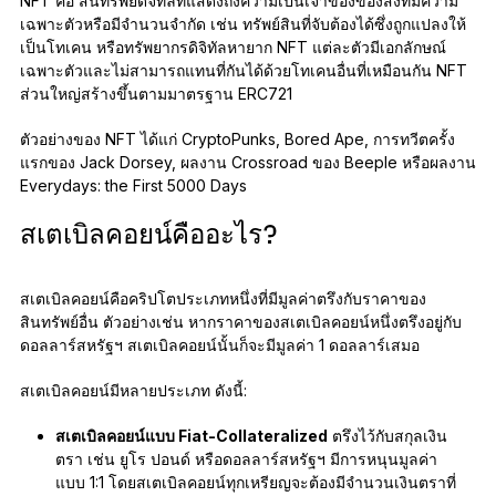
NFT คือ สินทรัพย์ดิจิทัลที่แสดงถึงความเป็นเจ้าของของสิ่งที่มีความ
เฉพาะตัวหรือมีจำนวนจำกัด เช่น ทรัพย์สินที่จับต้องได้ซึ่งถูกแปลงให้
เป็นโทเคน หรือทรัพยากรดิจิทัลหายาก NFT แต่ละตัวมีเอกลักษณ์
เฉพาะตัวและไม่สามารถแทนที่กันได้ด้วยโทเคนอื่นที่เหมือนกัน NFT
ส่วนใหญ่สร้างขึ้นตามมาตรฐาน ERC721
ตัวอย่างของ NFT ได้แก่ CryptoPunks, Bored Ape, การทวีตครั้ง
แรกของ Jack Dorsey, ผลงาน Crossroad ของ Beeple หรือผลงาน
Everydays: the First 5000 Days
สเตเบิลคอยน์คืออะไร?
สเตเบิลคอยน์คือคริปโตประเภทหนึ่งที่มีมูลค่าตรึงกับราคาของ
สินทรัพย์อื่น ตัวอย่างเช่น หากราคาของสเตเบิลคอยน์หนึ่งตรึงอยู่กับ
ดอลลาร์สหรัฐฯ สเตเบิลคอยน์นั้นก็จะมีมูลค่า 1 ดอลลาร์เสมอ
สเตเบิลคอยน์มีหลายประเภท ดังนี้:
สเตเบิลคอยน์แบบ Fiat-Collateralized
ตรึงไว้กับสกุลเงิน
ตรา เช่น ยูโร ปอนด์ หรือดอลลาร์สหรัฐฯ มีการหนุนมูลค่า
แบบ 1:1 โดยสเตเบิลคอยน์ทุกเหรียญจะต้องมีจำนวนเงินตราที่