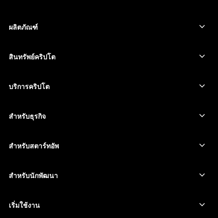
한국어
ผลิตภัณฑ์
العربية
อุปกรณ์ลงนามหน้าจอสัมผัสที่ปลอดภัย
Hardware Wallet
สินทรัพย์คริปโต
Bitcoin Wallet
Ledger Nano Gen5
Ethereum Wallet
Ledger Stax
บริการคริปโต
ราคาคริปโต
Solana wallet
Ledger Flex
ซื้อคริปโต
Cardano wallet
Ledger Nano Classics
สำหรับธุรกิจ
Ledger Enterprise Solutions
สเตกกิ้งคริปโต
XRP wallet
เปรียบเทียบอุปกรณ์ของเรา
สวอปคริปโต
Monero wallet
Bundles
สำหรับสตาร์ทอัพ
ระดมทุนจาก Ledger Cathay Capital
USDT wallet
อุปกรณ์เสริม
ดูสินทรัพย์ทั้งหมด
ผลิตภัณฑ์ทั้งหมด
สำหรับนักพัฒนา
พอร์ทัลสำหรับนักพัฒนา
แอป Ledger Wallet
เริ่มใช้งาน
เริ่มใช้อุปกรณ์ Ledger ของคุณ