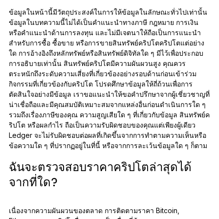
อุปกรณ์เสริม
ข้อมูลในหน้านี้มีวัตถุประสงค์ในการให้ข้อมูลในลักษณะทั่วไปเท่านั้น
ข้อมูลในบทความนี้ไม่ได้เป็นคำแนะนำทางภาษี กฎหมาย การเงิน
ระบบสำรองวลีกู้คืน
หรือคำแนะนำด้านการลงทุน และไม่มีเจตนาให้ถือเป็นการแนะนำ
รุ่นลิมิเต็ด
สำหรับการซื้อ ซื้อขาย หรือการขายสินทรัพย์คริปโตคริปโตแต่อย่าง
ใด การอ้างอิงถึงหลักทรัพย์หรือสินทรัพย์ดิจิทัลใด ๆ มีไว้เพื่อประกอบ
ดูผลิตภัณฑ์ทั้งหมด
การอธิบายเท่านั้น สินทรัพย์คริปโตมีความผันผวนสูง คุณควร
ตระหนักถึงระดับความเสี่ยงที่เกี่ยวข้องอย่างรอบด้านก่อนเข้าร่วม
กิจกรรมที่เกี่ยวข้องกับคริปโต โปรดศึกษาข้อมูลให้ถี่ถ้วนเพื่อการ
Compare Ledger signers
ตัดสินใจอย่างมีข้อมูล เราขอแนะนำให้ขอคำปรึกษาจากผู้เชี่ยวชาญที่
น่าเชื่อถือและมีคุณสมบัติเหมาะสมจากแหล่งอื่นก่อนดำเนินการใด ๆ
รวมถึงเรื่องภาษีของคุณ ความสูญเสียใด ๆ ที่เกี่ยวกับข้อมูล สินทรัพย์ค
ริปโต หรือผลกำไร ถือเป็นความรับผิดชอบของคุณแต่เพียงผู้เดียว
Ledger จะไม่รับผิดชอบต่อผลที่เกิดขึ้นจากการทำตามความเห็นหรือ
ข้อความใด ๆ ที่ปรากฏอยู่ในที่นี้ หรือจากการละเว้นข้อมูลใด ๆ ก็ตาม
ฉันจะตรวจสอบราคาคริปโตล่าสุดได้
จากที่ใด?
เนื่องจากความผันผวนของตลาด การติดตามราคา Bitcoin,