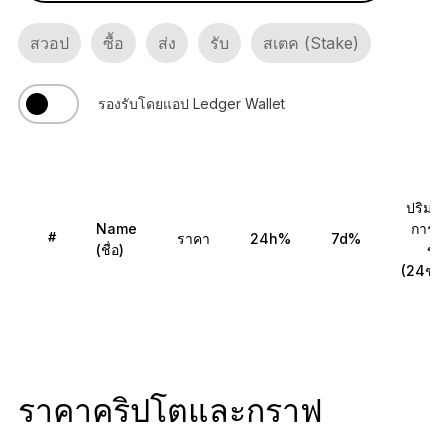
Ledger Flex
มาตรฐานใหม่ของอุปกรณ์ลงนาม
สวอป
ซื้อ
ส่ง
รับ
สเตค (Stake)
Ledger Nano
Gen5
รองรับโดยแอป Ledger Wallet
โดดเด่นไม่ซ้ำใคร เหมือนกับคุณ
สีใหม่ล่าสุด
Ledger Nano
รุ่นมาตรฐาน
ปริมา
ความปลอดภัยของคริปโตที่มั่นใจได้
Name
การซื้
ราคา
24h%
7d%
#
(ชื่อ)
ขา
(24ชม.
เลือกช็อป
Hardware Wallet
ราคาคริปโตและกราฟ
แพ็กเกจหรือเซ็ต