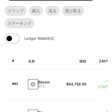
Ledger Flex
暗号資産保護の新常識へ
スワップ
購入
送る
受け取る
ステーキング
Ledger Nano
Gen5
お気に入りのスタイルで
新色
Ledger Wallet対応
Ledger Nano
クラシック
バックアップで万が一の事態に備える
名称
価格
24h%
#
Bitcoin
すべて見る
$64,758.00
#01
BTC
0.90%
ハードウェアウォレット
まとめ買い & パック