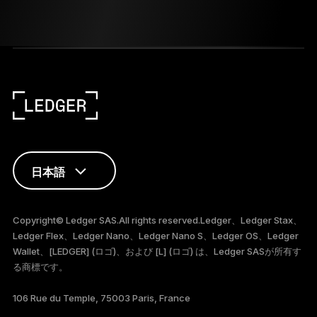
日本語
ENGLISH
Copyright© Ledger SAS.All rights reserved.Ledger、Ledger Stax、
Ledger Flex、Ledger Nano、Ledger Nano S、Ledger OS、Ledger
FRANÇAIS
Wallet、[LEDGER] (ロゴ)、および [L] (ロゴ) は、Ledger SASが所有す
る商標です。
TÜRKÇE
106 Rue du Temple, 75003 Paris, France
DEUTSCH