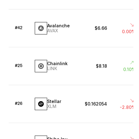
Avalanche
$6.66
#42
AVAX
0.00%
Chainlink
$8.18
#25
LINK
0.10%
Stellar
$0.162054
#26
XLM
-2.80%