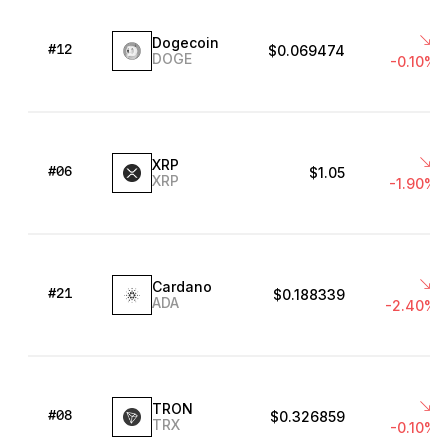
Dogecoin
$0.069474
#12
DOGE
-0.10%
XRP
$1.05
#06
XRP
-1.90%
Cardano
$0.188339
#21
ADA
-2.40%
TRON
$0.326859
#08
TRX
-0.10%