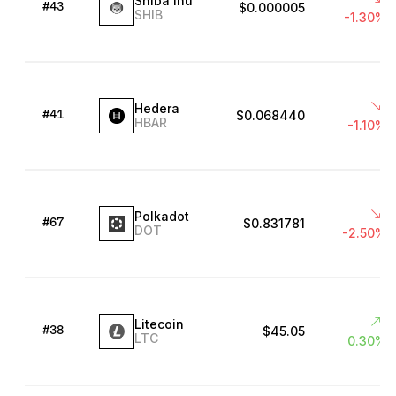
Shiba Inu
$0.000005
#43
SHIB
-1.30%
Hedera
$0.068440
#41
HBAR
-1.10%
Polkadot
$0.831781
#67
DOT
-2.50%
Litecoin
$45.05
#38
LTC
0.30%