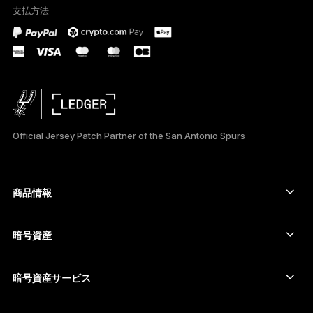
支払方法
PORTUGUÊS
ESPAÑOL
РУССКИЙ
简体中文
Official Jersey Patch Partner of the San Antonio Spurs
한국어
العربية
商品情報
ภาษาไทย
セキュアタッチスクリーン搭載の署名用デバイス
コールド ウォレット
暗号資産
Bitcoinウォレット
Ledger Nano Gen5
Ethereumウォレット
Ledger Stax
暗号資産サービス
暗号資産価格
Solanaウォレット
Ledger Flex