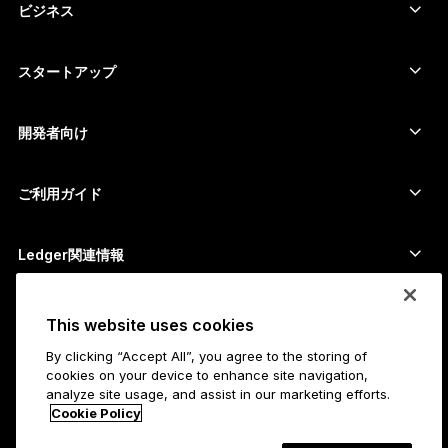
暗号資産を購入
Cardanoウォレット
Ledger Nano Classics
ビジネス
Ledger Enterprise Solutions
暗号資産のステーキング
XRPウォレット
商品を比較する
暗号資産をスワップ
Moneroウォレット
セット商品
スタートアップ
Ledger Cathay Capitalより資金提供
USDTウォレット
アクセサリー
暗号資産一覧を見る
全ての商品
開発者向け
デベロッパーポータル
Ledger Walletアプリ
ご利用ガイド
Ledger初期設定
対応ウォレットとサービス
Ledger関連情報
Ledger関連情報
ビットコインの購入方法
脆弱性報奨金制度
ビットコインハードウェアウォレット
キャリア
This website uses cookies
採用情報
販売代理店
By clicking “Accept All”, you agree to the storing of
全ての職種
Ledgerプレスキット
cookies on your device to enhance site navigation,
Ledgerについて
analyze site usage, and assist in our marketing efforts.
企業理念
アフィリエイト
Cookie Policy
Ledger Academy
ステータス
法務