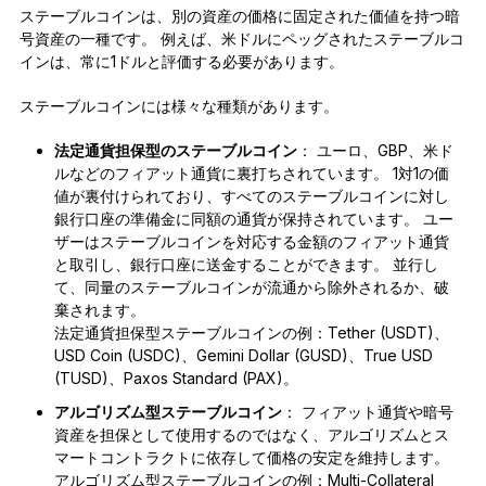
ステーブルコインは、別の資産の価格に固定された価値を持つ暗
号資産の一種です。 例えば、米ドルにペッグされたステーブルコ
インは、常に1ドルと評価する必要があります。
ステーブルコインには様々な種類があります。
法定通貨担保型のステーブルコイン
： ユーロ、GBP、米ド
ルなどのフィアット通貨に裏打ちされています。 1対1の価
値が裏付けられており、すべてのステーブルコインに対し
銀行口座の準備金に同額の通貨が保持されています。 ユー
ザーはステーブルコインを対応する金額のフィアット通貨
と取引し、銀行口座に送金することができます。 並行し
て、同量のステーブルコインが流通から除外されるか、破
棄されます。
法定通貨担保型ステーブルコインの例：Tether (USDT)、
USD Coin (USDC)、Gemini Dollar (GUSD)、True USD
(TUSD)、Paxos Standard (PAX)。
アルゴリズム型ステーブルコイン
： フィアット通貨や暗号
資産を担保として使用するのではなく、アルゴリズムとス
マートコントラクトに依存して価格の安定を維持します。
アルゴリズム型ステーブルコインの例：Multi-Collateral