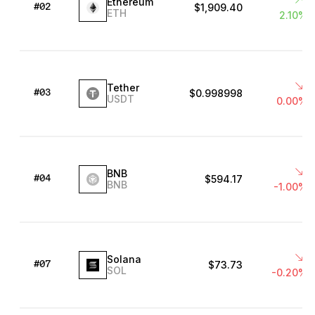
Ethereum
アクセサリー
$1,909.40
#02
ETH
2.10%
復元ソリューション
限定シリーズ
すべての商品を見る
Tether
$0.998998
#03
USDT
0.00%
Ledger署名用デバイスを比較する
BNB
$594.17
#04
BNB
-1.00%
Solana
$73.73
#07
SOL
-0.20%