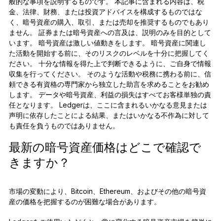
般的な事項を説明するものです。 本記事に含まれる内容は、税
金、法律、財務、または投資アドバイスを構成するものではな
く、暗号資産の購入、取引、または売却を推奨するものでもあり
ません。 証券または暗号資産への言及は、説明のみを目的として
います。 暗号資産は激しい値動きをします。 暗号資産に関連し
た活動を開始する前に、そのリスクのレベルを十分に把握してく
ださい。 十分な情報を得た上で判断できるように、ご自身で情報
収集を行ってください。 そのような活動や税務に携わる前に、信
頼できる有資格の専門家から独立した助言を求めることをお勧め
します。 データや暗号資産、利益の損失はすべてお客様単独の責
任となります。 Ledgerは、ここに含まれるいかなる意見または
声明に依存したことによる結果、またはいかなる不作為に対して
も責任を負うものではありません。
最新の暗号資産価格はどこで確認で
きますか？
市場の変動により、Bitcoin、Ethereum、およびその他の暗号資
産の価格を把握するのが困難な場合があります。