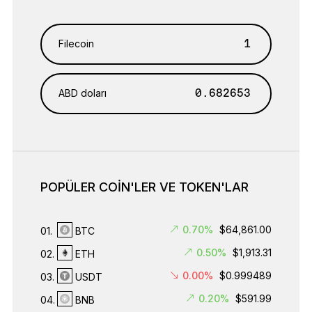
Filecoin
ABD doları
POPÜLER COIN'LER VE TOKEN'LAR
0.70%
$64,861.00
01.
BTC
0.50%
$1,913.31
02.
ETH
0.00%
$0.999489
03.
USDT
0.20%
$591.99
04.
BNB