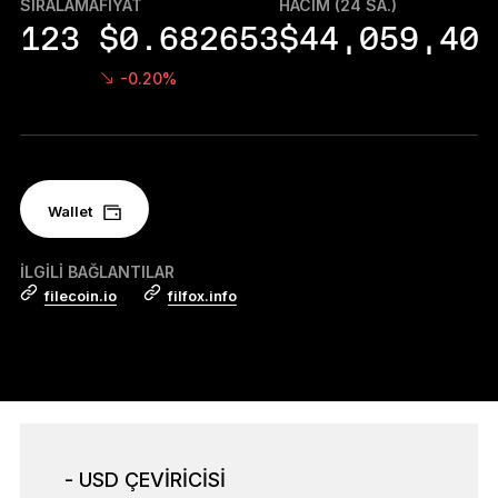
SIRALAMA
FIYAT
HACIM (24 SA.)
Aksesuarlar
123
$0.682653
$44,059,40
Kurtarma Çözümleri
-0.20%
Sınırlı sayıda
Tüm ürünleri gör
Wallet
Ledger imzalayıcıları karşılaştırın
İLGILI BAĞLANTILAR
filecoin.io
filfox.info
- USD ÇEVİRİCİSİ