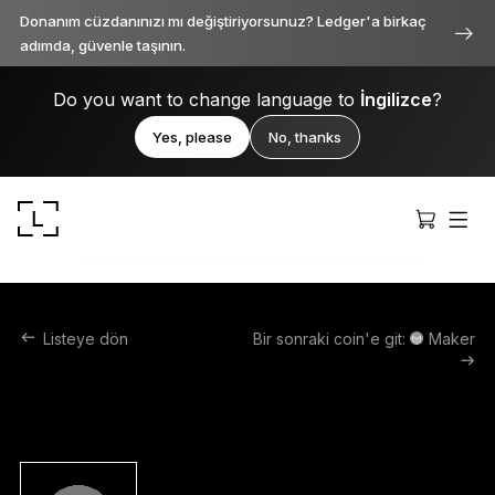
Donanım cüzdanınızı mı değiştiriyorsunuz? Ledger'a birkaç
adımda, güvenle taşının.
Do you want to change language to
İngilizce
?
Yes, please
No, thanks
Listeye dön
Bir sonraki coin'e git:
Maker
Ledger Stax
Her açıdan birinci sınıf