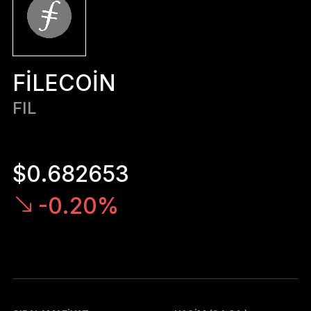
Ledger Flex
Yeni standart
Ledger Nano
Gen5
FILECOIN
Sizin kadar benzersiz
YENI RENKLER
FIL
Ledger Nano
Klasikler
Güvenilir yedekleme koruması
$0.682653
-0.20%
Tüm ürünlere göz atın
Donanım Cüzdanlar
Paketler