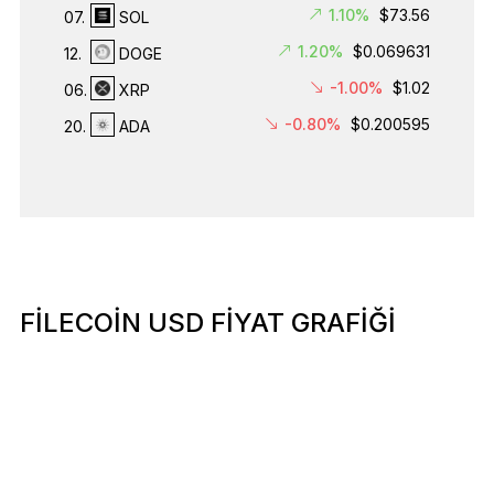
1.10%
$73.56
07.
SOL
1.20%
$0.069631
12.
DOGE
-1.00%
$1.02
06.
XRP
-0.80%
$0.200595
20.
ADA
FILECOIN USD FİYAT GRAFİĞİ