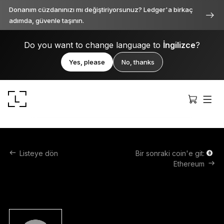
Donanım cüzdanınızı mı değiştiriyorsunuz? Ledger'a birkaç
adımda, güvenle taşının.
Do you want to change language to
İngilizce
?
Yes, please
No, thanks
Listeye dön
Bir sonraki coin'e git:
Ethereum
Ledger Stax
Her açıdan birinci sınıf