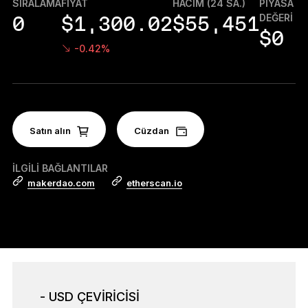
SIRALAMA
FIYAT
HACIM (24 SA.)
PIYASA
Aksesuarlar
DEĞERI
0
$1,300.02
$55,451
Kurtarma Çözümleri
$0
-0.42%
Sınırlı sayıda
Tüm ürünleri gör
Satın alın
Ledger imzalayıcıları karşılaştırın
Cüzdan
İLGILI BAĞLANTILAR
makerdao.com
etherscan.io
- USD ÇEVİRİCİSİ