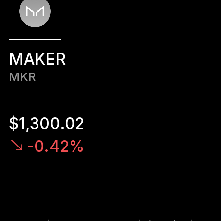
Ledger Flex
Yeni standart
Ledger Nano
Gen5
MAKER
Sizin kadar benzersiz
YENI RENKLER
MKR
Ledger Nano
Klasikler
Güvenilir yedekleme koruması
$1,300.02
-0.42%
Tüm ürünlere göz atın
Donanım Cüzdanlar
Paketler