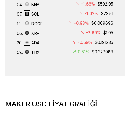
-1.66%
$592.95
04.
BNB
-1.02%
$73.51
07.
SOL
-0.93%
$0.069696
12.
DOGE
-2.69%
$1.05
06.
XRP
-0.69%
$0.191235
20.
ADA
0.51%
$0.327988
08.
TRX
MAKER USD FİYAT GRAFİĞİ