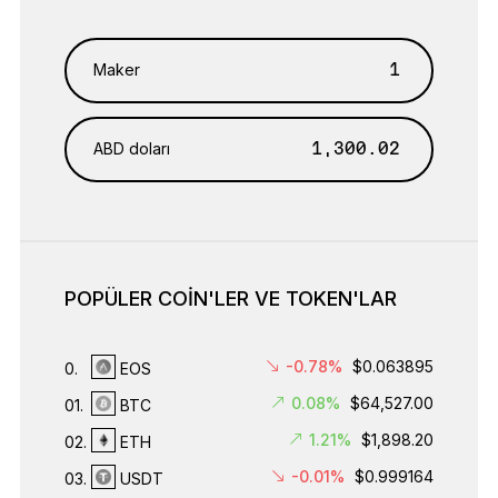
Maker
ABD doları
POPÜLER COIN'LER VE TOKEN'LAR
-0.78%
$0.063895
0.
EOS
0.08%
$64,527.00
01.
BTC
1.21%
$1,898.20
02.
ETH
-0.01%
$0.999164
03.
USDT