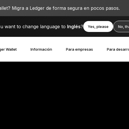
llet? Migra a Ledger de forma segura en pocos pasos.
u want to change language to
Inglés
?
Yes, please
No, t
er Wallet
Información
Para empresas
Para desarr