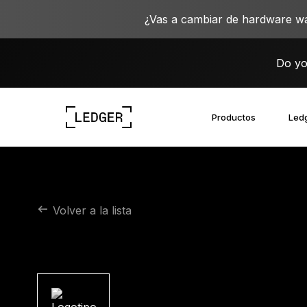
¿Vas a cambiar de hardware wa
Do yo
Productos
Ledg
Descubre nuestros dispositivos
Ecosistema de Ledger
Aprende sobre la Web3
Oportunidades laborales en Ledger
Descubre nuestros dispositivos
Volver a la lista