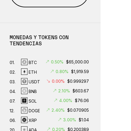
MONEDAS Y TOKENS CON
TENDENCIAS
0.50%
$65,000.00
01.
BTC
0.80%
$1,919.59
02.
ETH
0.00%
$0.999297
03.
USDT
2.10%
$603.67
04.
BNB
4.00%
$76.06
07.
SOL
2.40%
$0.070905
12.
DOGE
3.00%
$1.04
06.
XRP
0.20%
$0.200389
20.
ADA