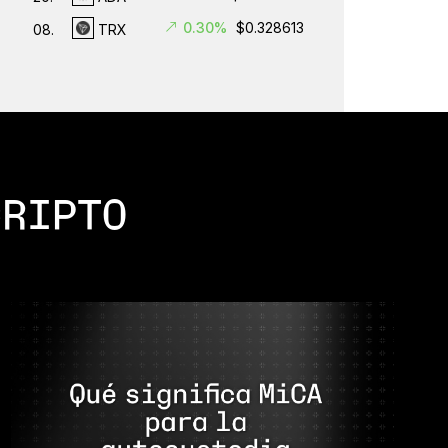
0.30%
$0.328613
08.
TRX
CRIPTO