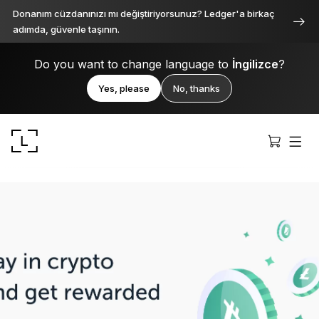
Donanım cüzdanınızı mı değiştiriyorsunuz? Ledger'a birkaç
adımda, güvenle taşının.
Do you want to change language to
İngilizce
?
Yes, please
No, thanks
Ledger Stax
Her açıdan birinci sınıf