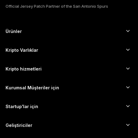
ESPAÑOL
Official Jersey Patch Partner of the San Antonio Spurs
РУССКИЙ
简体中文
Ürünler
Güvenli dokunmatik ekranlı imzalayıcılar
日本語
Donanım Cüzdan
Kripto Varlıklar
한국어
Bitcoin cüzdanı
Ledger Nano Gen5
Ethereum cüzdanı
Ledger Stax
Kripto hizmetleri
العربية
Kripto Fiyatları
Solana cüzdanı
Ledger Flex
Kripto satın alın
Cardano cüzdanı
Ledger Nano Classics
Kurumsal Müşteriler için
Ledger Enterprise Solutions
Kripto Stake Etmek
XRP cüzdanı
Cihazlarımızı karşılaştırın
Kripto takas edin
Monero cüzdanı
Paket Teklifler
Startup'lar için
Ledger Cathay Capital'dan finansman desteği
USDT cüzdanı
Aksesuarlar
Tüm varlıkları görün
Tüm ürünler
Geliştiriciler
Geliştirici Portalı
Ledger Wallet uygulaması