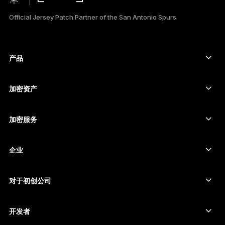
PORTUGUÊS
Official Jersey Patch Partner of the San Antonio Spurs
ESPAÑOL
РУССКИЙ
产品
安全触摸屏签署设备
日本語
硬件钱包
加密资产
한국어
比特币钱包
Ledger Nano Gen5
以太坊钱包
Ledger Stax
加密服务
العربية
加密货币价格
索拉纳钱包
Ledger Flex
ภาษาไทย
购买加密货币
卡尔达诺钱包
Ledger Nano Classics
企业
Ledger 企业解决方案
加密货币权益质押
瑞波币钱包
比较我们的设备
互换加密货币
门罗币钱包
捆绑销售
对于初创公司
来自 Ledger Cathay Capital 的资金
泰达币钱包
配件
查看所有资产
所有产品
开发者
开发者门户