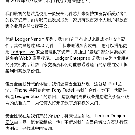
自 2015 年成立以来，我们的抱负越来越远大。
我们
最初的想法
是使用一款
安全元件芯片
来保护加密货币爱好者们
的数字资产，如今我们已发展成为一家拥有数百万个人用户和数百
家企业用户的尖端平台。
凭借
Ledger Nano
™ 系列，我们打造了有史以来最成功的安全硬
件，其销量超过 600 万件，且从未遭遇黑客攻击。 您可以搭配使
用
Ledger Live
安全管理数字资产，并通过 “发现” 部分探索越来
越多的 Web3 应用程序。
Ledger Enterprise
是我们专为企业服务
的分支机构，让数百家交易所和公司能够通过适当的治理与安全框
架利用其数字价值。
但要全面提升您的体验，我们还需要全新外观，这就是 iPod 之
父、iPhone 共同创造者 Tony Fadell 与我们合作打造下一代硬件
钱包
Ledger Stax
™ 的原因。 这款新的消费设备是您进入价值互联
网的优雅入口，为任何人打开了数字所有权的大门。
安全性现在是我们产品的核心，将来也是如此。
Ledger Donjon
团队
由世界一流专家组成，他们不断对我们自己的解决方案进行压
力测试，寻找其中的漏洞。