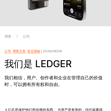
开创行业新标准
Ledger Nano
Gen5
独一份定制
全新色彩
博客
公司
Ledger Nano
经典款
可靠的备份保护
公司
,
博客文章
,
意见领袖
| 2026/08/08
我们是 LEDGER
我们相信，用户、创作者和企业在管理自己的价值
选购所有商品
时，可以拥有所有权和自由。
硬件钱包
捆绑销售和套装
配件
人们总是保护他们所珍视的东西。 当资产是有形的，信任就看得