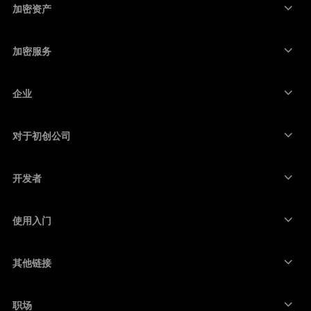
硬件钱包
加密资产
比特币钱包
Ledger Nano Gen5
以太坊钱包
Ledger Stax
加密服务
加密货币价格
索拉纳钱包
Ledger Flex
购买加密货币
卡尔达诺钱包
Ledger Nano Classics
企业
Ledger 企业解决方案
加密货币权益质押
瑞波币钱包
比较我们的设备
互换加密货币
门罗币钱包
捆绑销售
对于初创公司
来自 Ledger Cathay Capital 的资金
泰达币钱包
配件
查看所有资产
所有产品
开发者
开发者门户
Ledger Wallet 应用程序
使用入门
开始使用 Ledger 设备
兼容的钱包和服务
其他链接
支持
如何购买比特币
赏金计划
比特币硬件钱包
职场