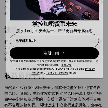
虽然权益质押 SOL 非常简单，但您必须明白锁定加密货币
的风险。 权益质押 SOL 的几种主要风险包括波动性、中
心化风险、削减惩罚、流动性问题等。
掌控加密货币未来
波动性
接收 Ledger 安全贴士、产品更新与专属优惠
电子邮件地址
权益质押 SOL 代币后，您将以 SOL 代币形式额外赚取特
定利率的奖励。 但是，Solana 的波动性可能会对您的整
体收益产生重大影响。 如果 SOL 价格下降，即使您拥有
注册订阅
的代币比原来多，您的投资价值也有可能下降。
您的电子邮件地址将仅用于向您发送我们的简报，以及更新和优惠信息。 您
可以随时取消订阅。
了解更多
This site is protected by reCAPTCHA and the Google
Privacy
Policy
and
Terms of Service
apply.
权益质押平台
虽然原生权益质押相当安全，但其他类型的质押也有各自
的风险。 例如，中心化权益质押池的风险来源于质押池是
由中央实体负责运营的，实质问题在于运营实体对平台拥
有不合理的控制权。 即使是去中心化权益质押池，也存在