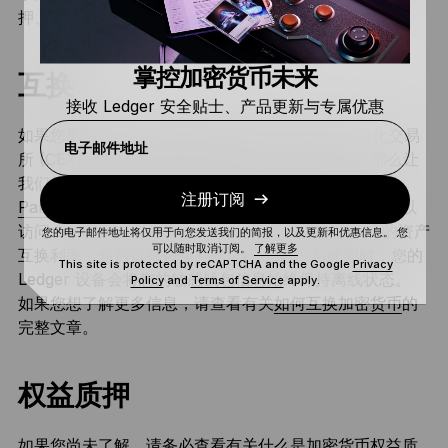
押、借出和借入。 让我们来具体了解一下：
掌控加密货币未来
互换
接收 Ledger 安全贴士、产品更新与专属优惠
如果您更偏好
去中心化交易所
(DEX)，而不是中心化交易
电子邮件地址
所 (CEX)，因其可为您提供对资金的更强控制力，那么让
我们将其发挥到极致。 Ledger Live 已整合
1inch
和
注册订阅
ParaSwap
——两个最广泛使用的 DEX 聚合器。 您可以
访问 Ledger Live 中的任一平台，比较数百个 DEX 的资产
您的电子邮件地址将仅用于向您发送我们的简报，以及更新和优惠信息。 您
可以随时取消订阅。
了解更多
互换利率，然后选择最佳利率进行互换。 与此同时，您的
This site is protected by reCAPTCHA and the Google
Privacy
Ledger 设备会将您的敏感钱包信息始终保持离线状态。
Policy
and
Terms of Service
apply.
如果您想了解更多信息，请查看有关
如何互换加密货币
的
完整文章。
权益质押
如果您尚未了解，请务必查看有关
什么是加密货币权益质