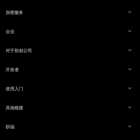
比特币钱包
Ledger Nano Gen5
以太坊钱包
Ledger Stax
加密服务
加密货币价格
索拉纳钱包
Ledger Flex
购买加密货币
卡尔达诺钱包
Ledger Nano Classics
企业
Ledger 企业解决方案
加密货币权益质押
瑞波币钱包
比较我们的设备
互换加密货币
门罗币钱包
捆绑销售
对于初创公司
来自 Ledger Cathay Capital 的资金
泰达币钱包
配件
查看所有资产
所有产品
开发者
开发者门户
Ledger Wallet 应用程序
使用入门
开始使用 Ledger 设备
兼容的钱包和服务
其他链接
支持
如何购买比特币
赏金计划
比特币硬件钱包
职场
加入我们
转销商