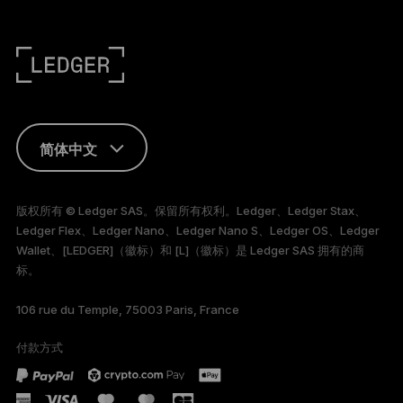
简体中文
ENGLISH
版权所有 © Ledger SAS。保留所有权利。Ledger、Ledger Stax、
Ledger Flex、Ledger Nano、Ledger Nano S、Ledger OS、Ledger
FRANÇAIS
Wallet、[LEDGER]（徽标）和 [L]（徽标）是 Ledger SAS 拥有的商
标。
TÜRKÇE
106 rue du Temple, 75003 Paris, France
DEUTSCH
付款方式
PORTUGUÊS
ESPAÑOL