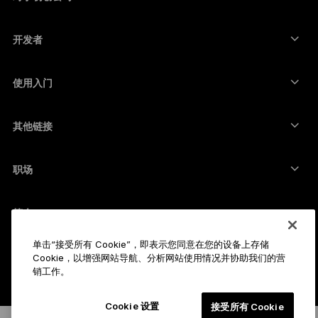
来自 Ledger Cathay Capital 的资金
泰达币钱包
配件
查看所有资产
所有产品
开发者
开发者门户
Ledger Wallet 应用程序
使用入门
开始使用 Ledger 设备
兼容的钱包和服务
其他链接
支持
如何购买比特币
赏金计划
比特币硬件钱包
职场
加入我们
转销商
全部职位
Ledger 媒体资料包
简介
我们的愿景
联署营销
单击“接受所有 Cookie”，即表示您同意在您的设备上存储
Ledger 学院
状态
法律
Cookie，以增强网站导航、分析网站使用情况并协助我们的营
销工作。
法律中心
公司
开发者
销售条款与条件
博客
合作伙伴
Cookie 设置
接受所有 Cookie
隐私政策