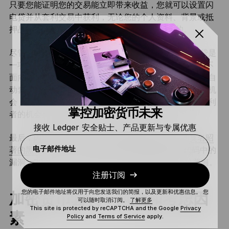
只要您能证明您的交易能立即带来收益，您就可以设置闪
电贷并从套利交易中获利，无论您的个人资料、背景或抵
押品如何。 此外，整个策略本质上就是低风险的。
尽管如此，但这并不是最简单的执行策略。 因为闪电贷是
一项高级技术，因此往往仅限于高级交易者，（目前）不
面向散户。 闪电贷也是机器人的游乐场，因为它们支持自
动套利交易。 具体而言，这些自动套利机器人可以发现机
会，然后在几秒钟内执行交易。 这导致其他加密货币套利
掌控加密货币未来
者的机会变得比以往任何时候都更加稀缺。
接收 Ledger 安全贴士、产品更新与专属优惠
最后，
闪电贷推动了一些针对大型加密货币平台的臭名昭
电子邮件地址
著的黑客攻击
。 恶意黑客会发现并利用交易协议代码中的
漏洞。2021 年至 2022 年期间，这种黑客攻击十分普遍。
注册订阅
您的电子邮件地址将仅用于向您发送我们的简报，以及更新和优惠信息。 您
加密货币套利：风险和考虑因
可以随时取消订阅。
了解更多
This site is protected by reCAPTCHA and the Google
Privacy
素
Policy
and
Terms of Service
apply.