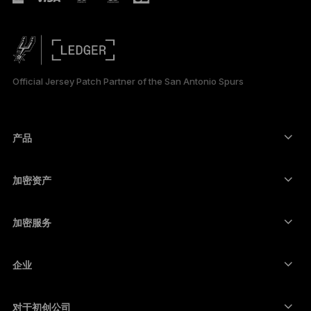
РУССКИЙ
日本語
Official Jersey Patch Partner of the San Antonio Spurs
한국어
العربية
产品
ภาษาไทย
安全触摸屏签署设备
硬件钱包
加密资产
比特币钱包
Ledger Nano Gen5
以太坊钱包
Ledger Stax
加密服务
加密货币价格
索拉纳钱包
Ledger Flex
购买加密货币
卡尔达诺钱包
Ledger Nano Classics
企业
Ledger 企业解决方案
加密货币权益质押
瑞波币钱包
比较我们的设备
互换加密货币
门罗币钱包
捆绑销售
对于初创公司