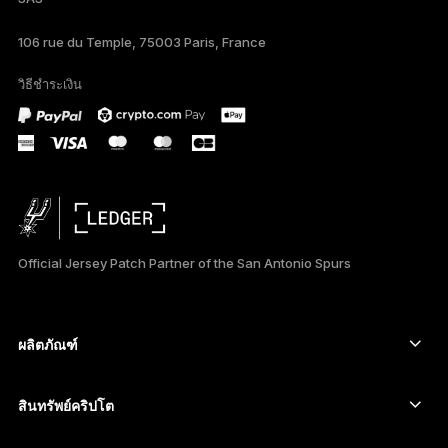
TÜRKÇE
106 rue du Temple, 75003 Paris, France
DEUTSCH
วิธีชำระเงิน
PORTUGUÊS
ESPAÑOL
РУССКИЙ
简体中文
Official Jersey Patch Partner of the San Antonio Spurs
日本語
한국어
ผลิตภัณฑ์
العربية
อุปกรณ์ลงนามหน้าจอสัมผัสที่ปลอดภัย
Hardware Wallet
สินทรัพย์คริปโต
Bitcoin Wallet
Ledger Nano Gen5