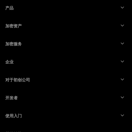
العربية
产品
安全触摸屏签署设备
硬件钱包
加密资产
比特币钱包
Ledger Nano Gen5
以太坊钱包
Ledger Stax
加密服务
加密货币价格
索拉纳钱包
Ledger Flex
购买加密货币
卡尔达诺钱包
Ledger Nano Classics
企业
Ledger 企业解决方案
加密货币权益质押
瑞波币钱包
比较我们的设备
互换加密货币
门罗币钱包
捆绑销售
对于初创公司
来自 Ledger Cathay Capital 的资金
泰达币钱包
配件
查看所有资产
所有产品
开发者
开发者门户
Ledger Wallet 应用程序
使用入门
开始使用 Ledger 设备