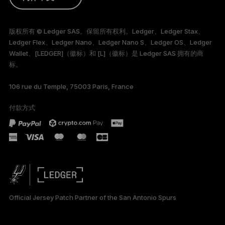
ENGLISH
版权所有 © Ledger SAS。保留所有权利。Ledger、Ledger Stax、
Ledger Flex、Ledger Nano、Ledger Nano S、Ledger OS、Ledger
FRANÇAIS
Wallet、[LEDGER]（徽标）和 [L]（徽标）是 Ledger SAS 拥有的商
标。
TÜRKÇE
106 rue du Temple, 75003 Paris, France
DEUTSCH
付款方式
PORTUGUÊS
ESPAÑOL
РУССКИЙ
日本語
Official Jersey Patch Partner of the San Antonio Spurs
한국어