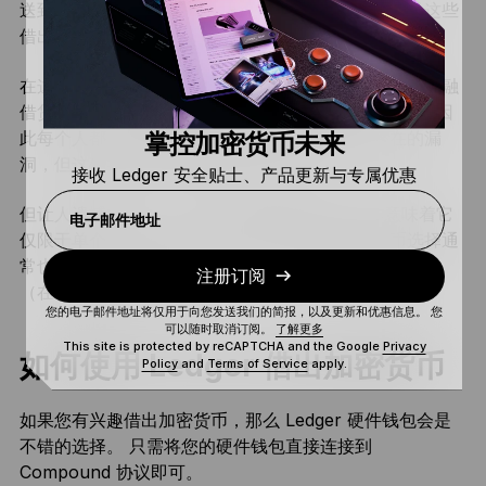
送到智能合约。 您得到的回报是债券，它能证明您是这些
借出资产的所有者。
在这里，当然要考虑安全问题。 以最著名的去中心化金融
借贷协议为例，其智能合约是公开的且通过严格审计，因
此每个人都可以手动核实合约。 虽然不能排除潜在的漏
掌控加密货币未来
洞，但这确实可以提供某种形式的保证。
接收 Ledger 安全贴士、产品更新与专属优惠
但让人遗憾的是，去中心化金融的智能合约操作意味着它
电子邮件地址
仅限于单个区块链。 因此，您可以借出的加密货币选择通
常也是有限的。 大多数情况下，它仅限于
ERC20 代币
注册订阅
（在以太坊区块链上运行）。
您的电子邮件地址将仅用于向您发送我们的简报，以及更新和优惠信息。 您
可以随时取消订阅。
了解更多
This site is protected by reCAPTCHA and the Google
Privacy
如何使用 Ledger 借出加密货币
Policy
and
Terms of Service
apply.
如果您有兴趣借出加密货币，那么 Ledger 硬件钱包会是
不错的选择。 只需将您的硬件钱包直接连接到
Compound 协议即可。