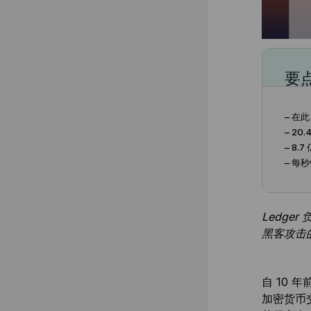
要
– 在
– 2
– 8.
– 每
Ledg
黑客攻击
自 10
加密货币