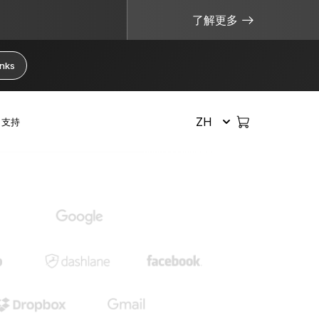
了解更多
anks
ZH
支持
选购所有商品
安全管理加密货币
实用资源
硬件钱包
比特币钱包
如果我丢失了 Ledger 设备会怎样？
购买加密货币
恢复解决方案
捆绑销售和套装
以太坊钱包
没有密钥，币就不真正属于您
互换加密货币
限量版
配件
Solana 钱包
什么是冷钱包？
权益质押加密货币
查看所有产品
什么是私钥？