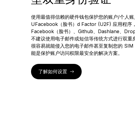
Ledger Enterprise
Ledger Wallet
Ledger 学院
Ledger 人工客服堆栈
Ledger Multisig
Ledger Quest
使用最值得信赖的硬件钱包保护您的账户/个人账户。
L
我们的加密钱包应用程序和
面向机构的一站式数字资产
安全地了解加密货币和
人工客服提出，您批准，签
面向需要管理数百万资产的
成为
通
Ledger Stax
Ledger Flex
参加 Web3 挑战，赢取 NFT
所有
UFacebook（脸书）d Factor (U2F) 应用程
Web3 门户
Web3
平台
署设备执行
领导者
Ledger Stax
Ledger Flex
Facebook（脸书）、Github、Dashlane、
不建议使用电子邮件或短信等传统方式进行双重身份
很容易就能侵入您的电子邮件甚至复制您的 SIM
能是保护账户访问权限最安全的解决方案。
了解如何设置
Ledger Nano
经典款
选购所有商品
硬件钱包
恢复