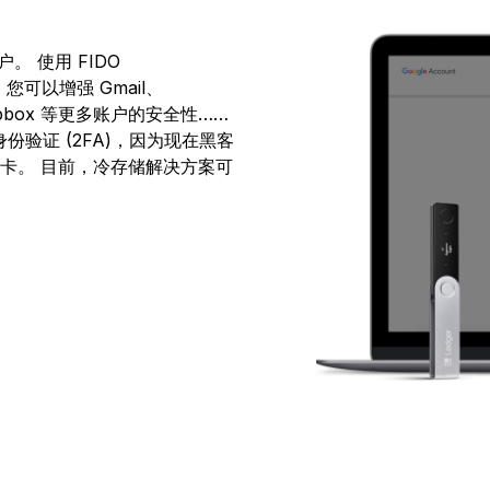
Ledger 合作伙伴
恢复解决方案
Card
博客
Ledger 联名合作
 使用 FIDO
edger Nano
Gen5
 Ledger 经销商或联署营
过多重备份组合保障您的
使用加密货币消费或用作抵
Ledger Nano
经典款
 Web3 和 Ledger 新闻
设备定制机会
Ledger Nano
序，您可以增强 Gmail、
Gen5
全新色彩
资产安全
销成员
押品
Dropbox 等更多账户的安全性……
全新色彩
验证 (2FA)，因为现在黑客
 卡。 目前，冷存储解决方案可
解决方案