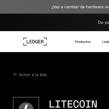
¿Vas a cambiar de hardware wa
Do yo
Productos
Ledg
Descubre nuestros dispositivos
Ecosistema de Ledger
Aprende sobre la Web3
Oportunidades laborales en Ledger
Descubre nuestros dispositivos
Volver a la lista
LITECOIN