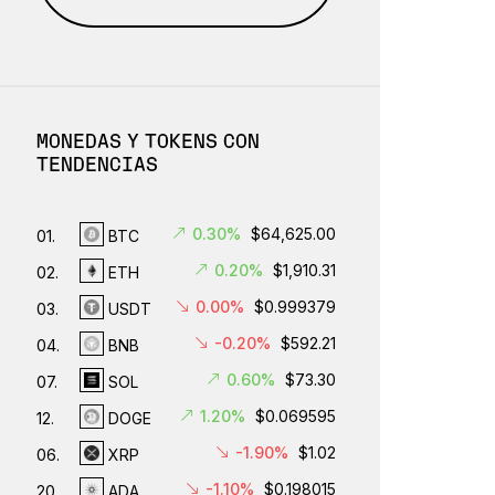
MONEDAS Y TOKENS CON
TENDENCIAS
0.30%
$64,625.00
01.
BTC
0.20%
$1,910.31
02.
ETH
0.00%
$0.999379
03.
USDT
-0.20%
$592.21
04.
BNB
0.60%
$73.30
07.
SOL
1.20%
$0.069595
12.
DOGE
-1.90%
$1.02
06.
XRP
-1.10%
$0.198015
20.
ADA