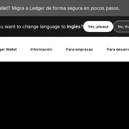
llet? Migra a Ledger de forma segura en pocos pasos.
u want to change language to
Inglés
?
Yes, please
No, t
er Wallet
Información
Para empresas
Para desarr