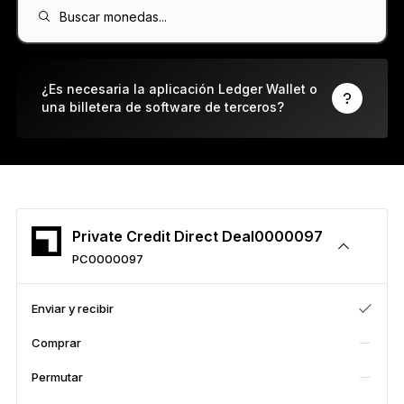
Ledger Flex
Buscar monedas...
El nuevo estándar
Ledger Nano
Gen5
¿Es necesaria la aplicación Ledger Wallet o
una billetera de software de terceros?
Tan única como tú
COLORES NUEVOS
Ledger Nano
Clásicos
Protección de respaldo fiable
Private Credit Direct Deal0000097
PC0000097
Ver todas
Enviar y recibir
Comprar
Billeteras de hardware
Permutar
Paquetes y packs