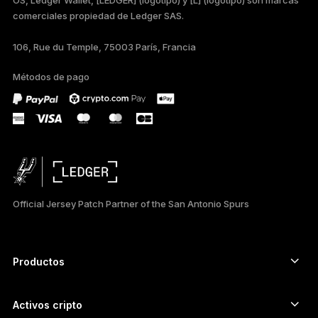
comerciales propiedad de Ledger SAS.
TÜRKÇE
106, Rue du Temple, 75003 París, Francia
DEUTSCH
Métodos de pago
PORTUGUÊS
РУССКИЙ
简体中文
日本語
Official Jersey Patch Partner of the San Antonio Spurs
한국어
العربية
Productos
ภาษาไทย
Signers con pantalla táctil segura
Hardware Wallet
Activos cripto