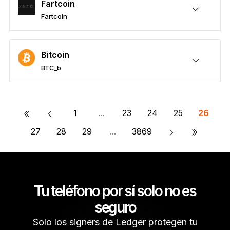
Fartcoin
Fartcoin
Protege tus Fartcoin
Enviar y recibir
Comprar
Permutar
Participar
Compatible con billeteras de terceros
Bitcoin
BTC_b
Protege tus BTC_b
Enviar y recibir
Comprar
Permutar
Participar
Compatible con billeteras de terceros
«
1
...
23
24
25
26
»
27
28
29
...
3869
Tu teléfono por sí solo no es
seguro
Solo los signers de Ledger protegen tu