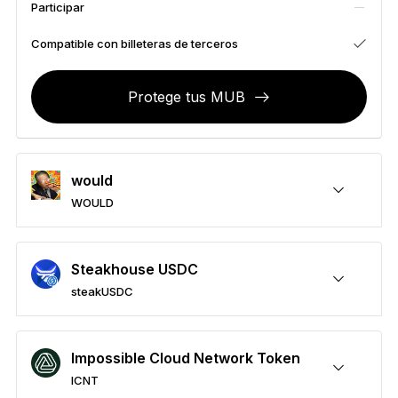
Participar
Accesorios
Soluciones de Recuperación
Compatible con billeteras de terceros
Ediciones limitadas
Protege tus MUB
Ver todos los productos
Comparar signers Ledger
would
WOULD
Protege tus WOULD
Enviar y recibir
Comprar
Permutar
Participar
Compatible con billeteras de terceros
Steakhouse USDC
steakUSDC
Protege tus steakUSDC
Enviar y recibir
Comprar
Permutar
Participar
Compatible con billeteras de terceros
Impossible Cloud Network Token
ICNT