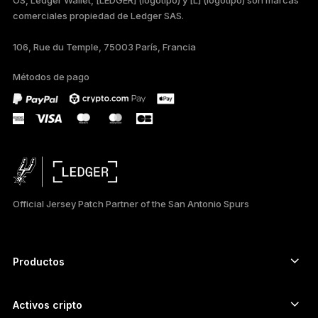
comerciales propiedad de Ledger SAS.
TÜRKÇE
106, Rue du Temple, 75003 París, Francia
DEUTSCH
Métodos de pago
PORTUGUÊS
РУССКИЙ
简体中文
日本語
Official Jersey Patch Partner of the San Antonio Spurs
한국어
العربية
Productos
ภาษาไทย
Signers con pantalla táctil segura
Hardware Wallet
Activos cripto