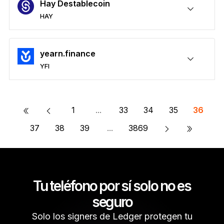
Hay Destablecoin
HAY
Protege tus HAY
Enviar y recibir
Comprar
Permutar
Participar
Compatible con billeteras de terceros
yearn.finance
YFI
Protege tus YFI
Enviar y recibir
Comprar
Permutar
Participar
Compatible con billeteras de terceros
«
1
...
33
34
35
36
»
37
38
39
...
3869
Tu teléfono por sí solo no es
seguro
Solo los signers de Ledger protegen tu