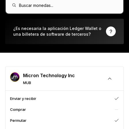
Ledger Flex
Buscar monedas...
El nuevo estándar
Ledger Nano
Gen5
¿Es necesaria la aplicación Ledger Wallet o
una billetera de software de terceros?
Tan única como tú
COLORES NUEVOS
Ledger Nano
Clásicos
Protección de respaldo fiable
Micron Technology Inc
MUB
Ver todas
Enviar y recibir
Comprar
Billeteras de hardware
Permutar
Paquetes y packs