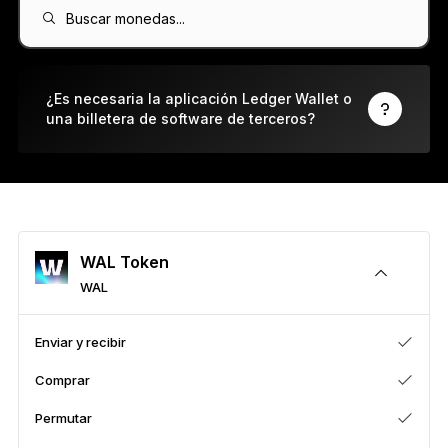
Ledger Flex
Buscar monedas...
El nuevo estándar
Ledger Nano
Gen5
¿Es necesaria la aplicación Ledger Wallet o
una billetera de software de terceros?
Tan única como tú
COLORES NUEVOS
Ledger Nano
Clásicos
Protección de respaldo fiable
WAL Token
WAL
Ver todas
Enviar y recibir
Comprar
Billeteras de hardware
Permutar
Paquetes y packs