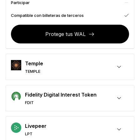
Participar
Accesorios
Soluciones de Recuperación
Compatible con billeteras de terceros
Ediciones limitadas
Protege tus WAL
Ver todos los productos
Comparar signers Ledger
Temple
TEMPLE
Protege tus TEMPLE
Enviar y recibir
Comprar
Permutar
Participar
Compatible con billeteras de terceros
Fidelity Digital Interest Token
FDIT
Protege tus FDIT
Enviar y recibir
Comprar
Permutar
Participar
Compatible con billeteras de terceros
Livepeer
LPT