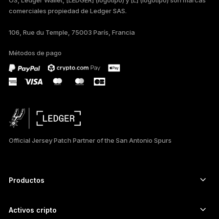
comerciales propiedad de Ledger SAS.
TÜRKÇE
106, Rue du Temple, 75003 París, Francia
DEUTSCH
Métodos de pago
PORTUGUÊS
РУССКИЙ
简体中文
日本語
Official Jersey Patch Partner of the San Antonio Spurs
한국어
العربية
Productos
ภาษาไทย
Signers con pantalla táctil segura
Hardware Wallet
Activos cripto