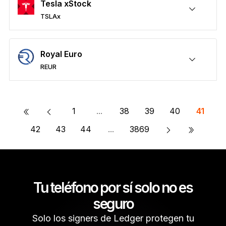
Tesla xStock
TSLAx
Protege tus TSLAx
Enviar y recibir
Comprar
Permutar
Participar
Compatible con billeteras de terceros
Royal Euro
REUR
Protege tus REUR
Enviar y recibir
Comprar
Permutar
Participar
Compatible con billeteras de terceros
«
1
...
38
39
40
41
»
42
43
44
...
3869
Tu teléfono por sí solo no es
seguro
Solo los signers de Ledger protegen tu