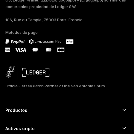
comerciales propiedad de Ledger SAS.
TÜRKÇE
106, Rue du Temple, 75003 París, Francia
DEUTSCH
Métodos de pago
PORTUGUÊS
РУССКИЙ
简体中文
日本語
Official Jersey Patch Partner of the San Antonio Spurs
한국어
العربية
Productos
ภาษาไทย
Signers con pantalla táctil segura
Hardware Wallet
Activos cripto