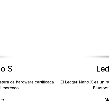
o S
Led
letera de hardware certificada
El Ledger Nano X es un nu
el mercado.
Bluetoot
M