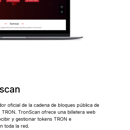
Pon en participación
Ver todos los
Accesorios
Billetera de Solana
¿Qué es una cold wallet?
cripto
productos
Qué es una clave privada
Qué es una wallet cripto
Todas las cripto
Comparar signers Ledger
compatibles
nscan
or oficial de la cadena de bloques pública de
de TRON. TronScan ofrece una billetera web
recibir y gestionar tokens TRON e
n toda la red.