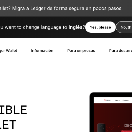
llet? Migra a Ledger de forma segura en pocos pasos.
u want to change language to
Inglés
?
Yes, please
No, t
er Wallet
Información
Para empresas
Para desarr
IBLE
LET