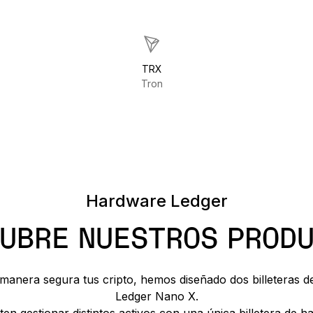
TRX
Tron
Hardware Ledger
UBRE NUESTROS PROD
 manera segura tus cripto, hemos diseñado dos billeteras d
Ledger Nano X.
ten gestionar distintos activos con una única billetera de