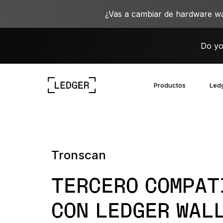
¿Vas a cambiar de hardware wa
Do yo
Productos
Ledg
Descubre nuestros dispositivos
Ecosistema de Ledger
Aprende sobre la Web3
Oportunidades laborales en Ledger
Descubre nuestros dispositivos
Tronscan
TERCERO COMPAT
CON LEDGER WAL