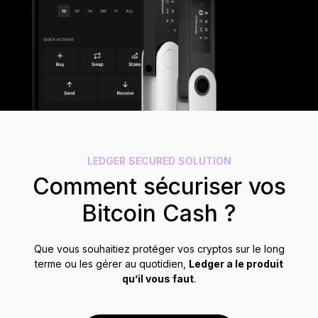
Accessoires
Solutions de récupération
Éditions limitées
Voir tout
Comparer les signers Ledger
LEDGER SECURED SOLUTION
Comment sécuriser vos
Bitcoin Cash ?
Que vous souhaitiez protéger vos cryptos sur le long
terme ou les gérer au quotidien,
Ledger a le produit
qu’il vous faut
.