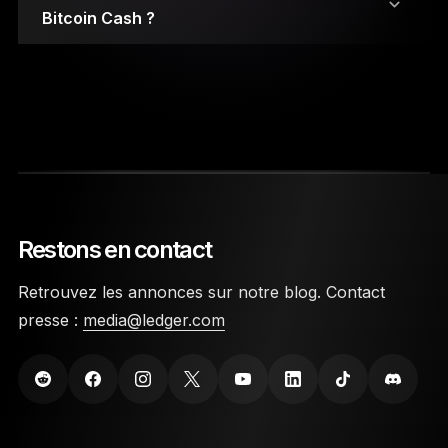
Bitcoin Cash ?
Vos clés privées sont stockées sur des puces de
type Secure Element.
Restons en contact
L’accès au wallet est protégé par un code PIN et
Retrouvez les annonces sur notre blog. Contact
une phrase de récupération de 24 mots.
presse :
media@ledger.com
Les appareils Ledger sont des wallets crypto
fabriqués avec des matériaux très durables
conçus pour les protéger contre les dommages
physiques.