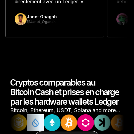
directement avec un Ledger. »
bébé. »
Janet Onagah
Pr
@Janet_Oganah
@p
Cryptos comparables au
Bitcoin Cash et prises en charge
par les hardware wallets Ledger
Bitcoin, Ethereum, USDT, Solana and more…