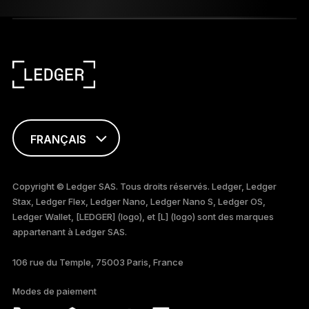
FRANÇAIS
ENGLISH
Copyright © Ledger SAS. Tous droits réservés. Ledger, Ledger
Stax, Ledger Flex, Ledger Nano, Ledger Nano S, Ledger OS,
TÜRKÇE
Ledger Wallet, [LEDGER] (logo), et [L] (logo) sont des marques
appartenant à Ledger SAS.
DEUTSCH
106 rue du Temple, 75003 Paris, France
PORTUGUÊS
Modes de paiement
ภาษาไทย