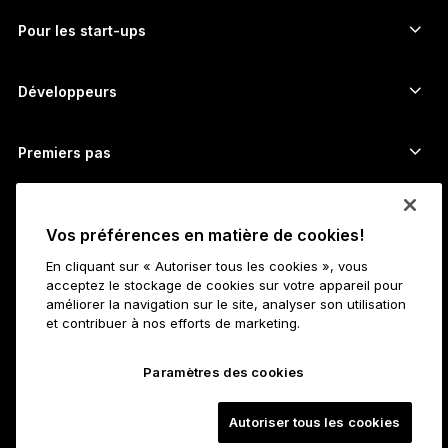
Échangez des cryptos
Wallet Monero
Bundles
Pour les start-ups
Fonds Ledger Cathay Capital
Wallet USDT
Accessoires
Découvrir tous les actifs
Tous les produits
Développeurs
Portail Développeurs ​
Application Ledger Wallet
Premiers pas
Démarrer avec Ledger
Wallets et services compatibles
Voir aussi
Vos préférences en matière de cookies!
Assistance
Comment acheter des bitcoins
En cliquant sur « Autoriser tous les cookies », vous
Programme Bounty
Hardware wallet Bitcoin
Carrières
acceptez le stockage de cookies sur votre appareil pour
Travailler chez Ledger
Dossier média de Ledger
améliorer la navigation sur le site, analyser son utilisation
et contribuer à nos efforts de marketing.
Toutes les offres d’emploi
Affiliés
À propos
Notre vision
Statut
Paramètres des cookies
Ledger Academy
Développeurs
Informations légales
Mentions légales
Autoriser tous les cookies
L’entreprise
Partenaires