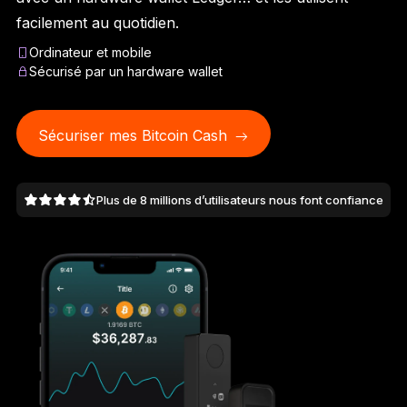
Ledger Flex
facilement au quotidien.
Le nouveau standard
Ordinateur et mobile
Sécurisé par un hardware wallet
Ledger Nano
Gen5
À votre image
COLORIS INÉDITS
Sécuriser mes Bitcoin Cash
Ledger Nano
Classics
Plus de 8 millions d’utilisateurs nous font confiance
Solution à toute épreuve
Découvrir
Wallets physiques
Bundles et packs