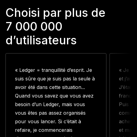
Choisi par plus de
7 000 000
d’utilisateurs
« Ledger = tranquillité d’esprit. Je
« Je me
suis sûre que je suis pas la seule à
et j’ai 
avoir été dans cette situation...
J’étais
Quand vous savez que vous avez
franche
besoin d’un Ledger, mais vous
Puis un 
vous êtes pas assez organisés
command
pour vous lancer. Si c’était à
acheté 
refaire, je commencerais
et main