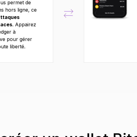
ous permet de
ns hors ligne, ce
attaques
naces
. Appairez
edger à
Live pour gérer
ute liberté.