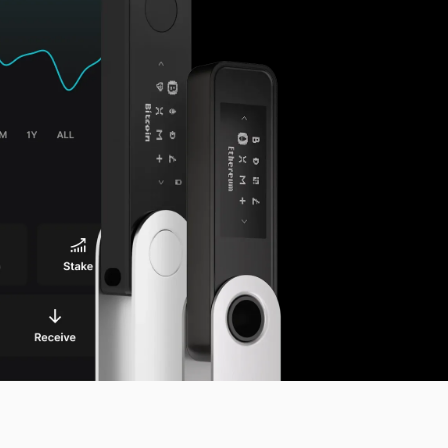
Qu’est-ce qu’un wallet crypto ?
Comparer les signers
Cryptos prises en charge
Ledger