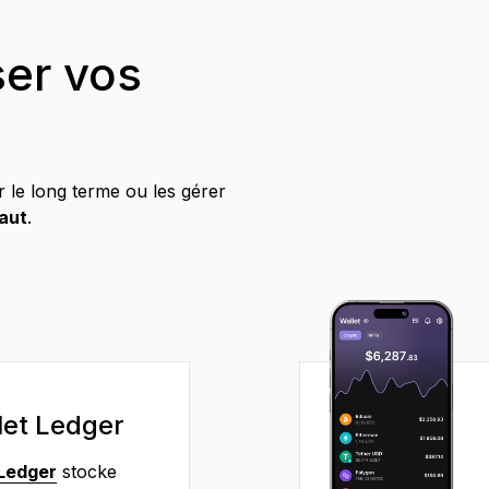
er vos
 le long terme ou les gérer
faut
.
let Ledger
 Ledger
stocke