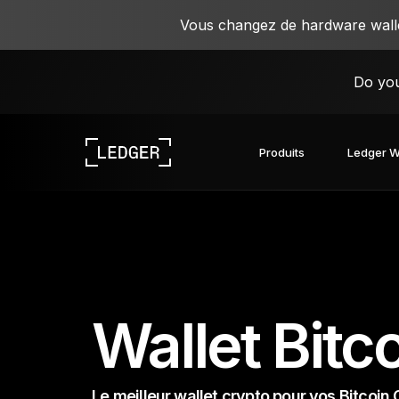
Vous changez de hardware wallet
Do you
Produits
Ledger W
Découvrez nos appareils
L’écosystème Ledger
Découvrez le Web3
Travaillez avec Ledger
Découvrez nos appareils
Wallet Bitc
Le meilleur wallet crypto pour vos Bitcoin 