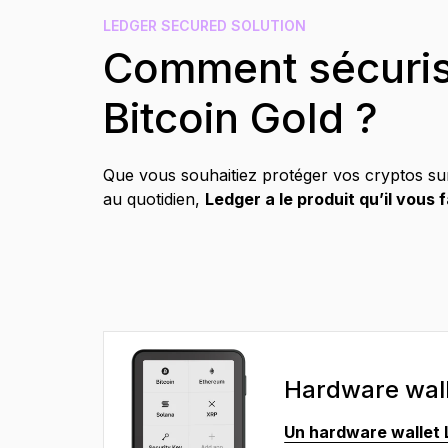
FR
LEDGER SECURED SOLUTION
Comment sécuris
Bitcoin Gold ?
Que vous souhaitiez protéger vos cryptos sur
au quotidien,
Ledger a le produit qu’il vous 
Hardware wal
Un hardware wallet