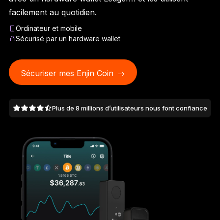
Ledger Flex
facilement au quotidien.
Le nouveau standard
Ordinateur et mobile
Sécurisé par un hardware wallet
Ledger Nano
Gen5
À votre image
COLORIS INÉDITS
Sécuriser mes Enjin Coin
Ledger Nano
Classics
Plus de 8 millions d’utilisateurs nous font confiance
Solution à toute épreuve
Découvrir
Wallets physiques
Bundles et packs