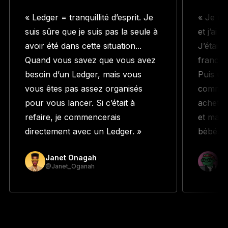
« Ledger = tranquillité d’esprit. Je
« Je me
suis sûre que je suis pas la seule à
et j’ai 
avoir été dans cette situation...
J’étais
Quand vous savez que vous avez
franche
besoin d’un Ledger, mais vous
Puis un 
vous êtes pas assez organisés
command
pour vous lancer. Si c’était à
acheté 
refaire, je commencerais
et main
directement avec un Ledger. »
bébé. »
Janet Onagah
Pr
@Janet_Oganah
@p