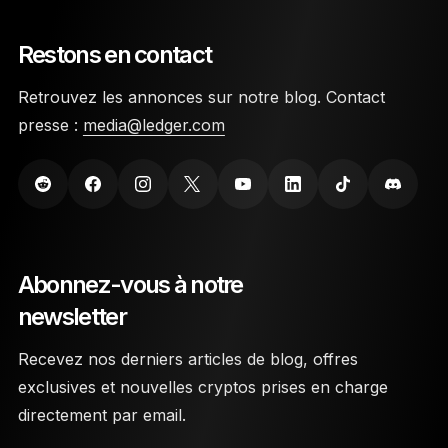
Vos clés privées sont stockées sur des puces de
type Secure Element.
Restons en contact
L’accès au wallet est protégé par un code PIN et
Retrouvez les annonces sur notre blog. Contact
une phrase de récupération secrète de 24 mots.
presse :
media@ledger.com
Les appareils Ledger sont des wallets crypto
fabriqués avec des matériaux très durables
conçus pour les protéger contre les dommages
physiques.
Abonnez-vous à notre
newsletter
Recevez nos derniers articles de blog, offres
exclusives et nouvelles cryptos prises en charge
directement par email.