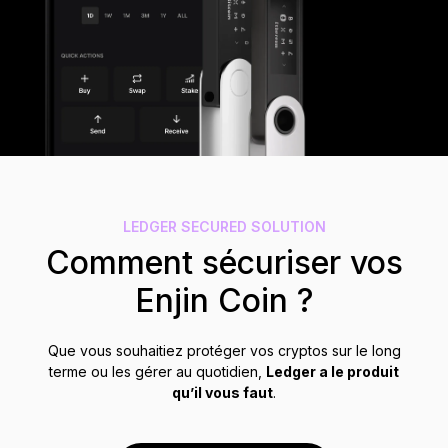
Accessoires
Solutions de récupération
Éditions limitées
Voir tout
Comparer les signers Ledger
LEDGER SECURED SOLUTION
Comment sécuriser vos
Enjin Coin ?
Que vous souhaitiez protéger vos cryptos sur le long
terme ou les gérer au quotidien,
Ledger a le produit
qu’il vous faut
.