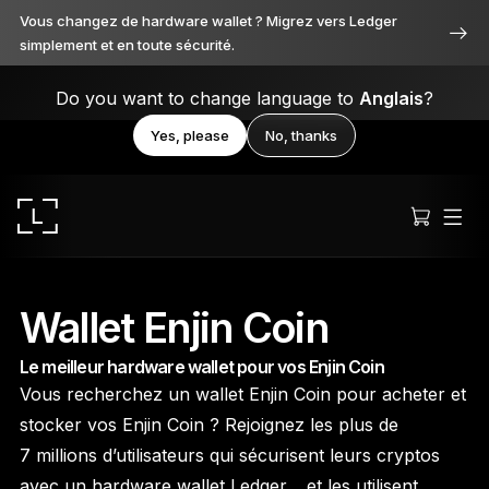
Vous changez de hardware wallet ? Migrez vers Ledger
simplement et en toute sécurité.
Do you want to change language to
Anglais
?
Yes, please
No, thanks
Wallet Enjin Coin
Le meilleur hardware wallet pour vos Enjin Coin
Ledger Stax
Vous recherchez un wallet Enjin Coin pour acheter et
Premium sous toutes ses facettes
stocker vos Enjin Coin ? Rejoignez les plus de
7 millions d’utilisateurs qui sécurisent leurs cryptos
avec un hardware wallet Ledger… et les utilisent