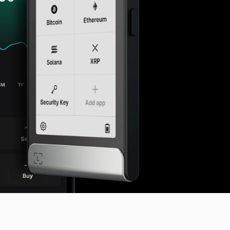
Qu’est-ce qu’un wallet crypto ?
Comparer les signers
Cryptos prises en charge
Ledger