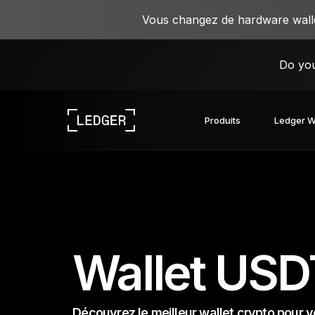
Vous changez de hardware wallet
Do you
Produits
Ledger W
Découvrez nos appareils
L’écosystème Ledger
Découvrez le Web3
Travaillez avec Ledger
Découvrez nos appareils
Wallet USD
Découvrez le meilleur wallet crypto pour v