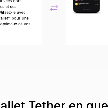
privées hors
tes et des
tilisez-le avec
Wallet™ pour une
e optimaux de vos
allet Tether en qu