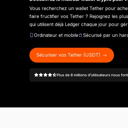
Vous recherchez un wallet Tether pour ache
Ledger Academy
Ledger Quest
Solutions de
Pa
Ledger Enterprise
L
faire fructifier vos Tether ? Rejoignez les plus
Ledger Wallet
Partenaires Ledger
Comprenez tout sur la
Participez aux quests du
Tou
récupération
Ledger Stax
Ledger Flex
Plateforme d’actifs
qui utilisent déjà Ledger chaque jour pour gér
crypto et le Web3
Web3 et gagnez des NFT
Ledger Stax
Ledger Flex
L’application wallet crypto
Devenez un revendeur ou
Restez en sécurité en
numériques complète pour
du Web3
un affilié Ledger
associant plusieurs
p
les institutions
Ordinateur et mobile
Sécurisé par un har
solutions de sauvegarde
Découvrir
Sécuriser vos Tether (USDT)
Wallets physiques
Bundles et packs
Plus de 8 millions d’utilisateurs nous fo
Accessoires
Comparer les signers
Ledger