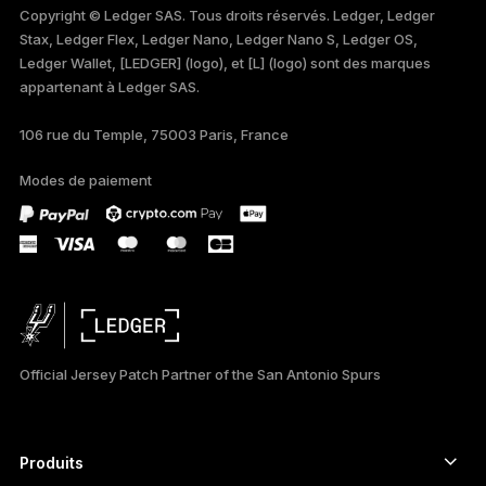
Copyright © Ledger SAS. Tous droits réservés. Ledger, Ledger
Stax, Ledger Flex, Ledger Nano, Ledger Nano S, Ledger OS,
TÜRKÇE
Ledger Wallet, [LEDGER] (logo), et [L] (logo) sont des marques
appartenant à Ledger SAS.
DEUTSCH
106 rue du Temple, 75003 Paris, France
PORTUGUÊS
Modes de paiement
ESPAÑOL
РУССКИЙ
简体中文
日本語
Official Jersey Patch Partner of the San Antonio Spurs
한국어
العربية
Produits