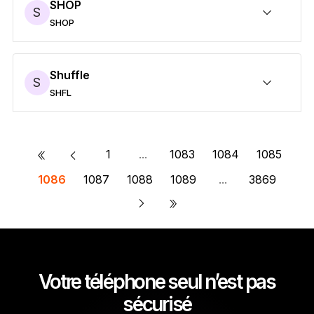
SHOP
S
SHOP
Sécuriser vos SHOP
Envoyer/Recevoir
Acheter
Swap
Staker
Compatible avec des wallets tiers
Shuffle
S
SHFL
Sécuriser vos SHFL
Envoyer/Recevoir
Acheter
Swap
Staker
Compatible avec des wallets tiers
«
1
...
1083
1084
1085
1086
1087
1088
1089
...
3869
»
Votre téléphone seul n’est pas
sécurisé