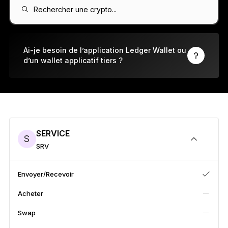
Ledger Flex
Rechercher une crypto...
Le nouveau standard
Ledger Nano
Gen5
Ai-je besoin de l’application Ledger Wallet ou
d’un wallet applicatif tiers ?
À votre image
COLORIS INÉDITS
Ledger Nano
Classics
Solution à toute épreuve
SERVICE
S
SRV
Découvrir
Envoyer/Recevoir
Acheter
Wallets physiques
Swap
Bundles et packs