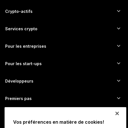
ภาษาไทย
Signers à écran tactile sécurisé
Hardware Wallet
Crypto-actifs
Wallet Bitcoin
Ledger Nano Gen5
Wallet Ethereum
Ledger Stax
Services crypto
Prix des cryptos
Wallet Solana
Ledger Flex
Achetez des cryptos
Wallet Cardano
Ledger Nano Classics
Pour les entreprises
Ledger Enterprise Solutions
Staking de cryptos
Wallet XRP
Comparer nos appareils
Échangez des cryptos
Wallet Monero
Bundles
Pour les start-ups
Fonds Ledger Cathay Capital
Wallet USDT
Accessoires
Découvrir tous les actifs
Tous les produits
Développeurs
Portail Développeurs ​
Application Ledger Wallet
Premiers pas
Démarrer avec Ledger
Wallets et services compatibles
Voir aussi
Vos préférences en matière de cookies!
Assistance
Comment acheter des bitcoins