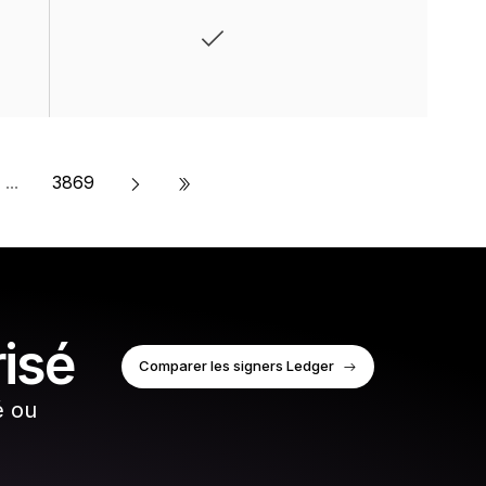
»
...
3869
risé
Comparer les signers Ledger
é ou