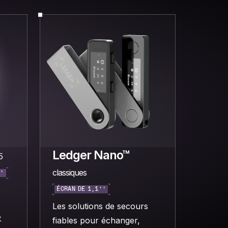
Ledger Nano™
5
classiques
’’
ÉCRAN DE 1,1’’
Les solutions de secours
t
fiables pour échanger,