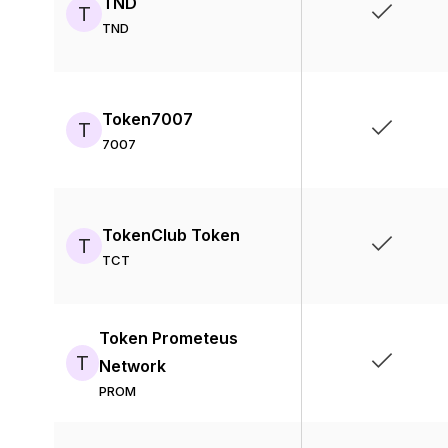
TND
T
TND
Token7007
T
7007
TokenClub Token
T
TCT
Token Prometeus
T
Network
PROM