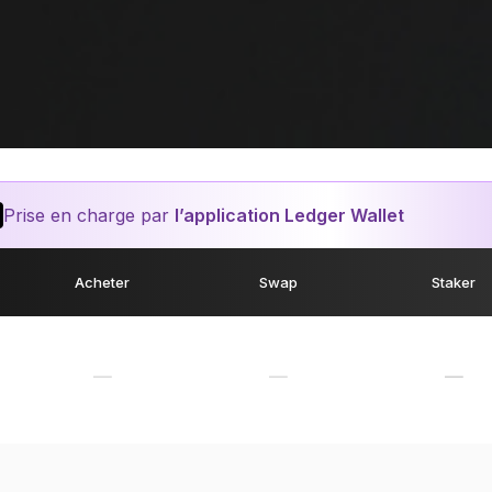
Prise en charge par
l’application Ledger Wallet
Acheter
Swap
Staker