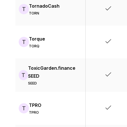
TornadoCash
T
TORN
Torque
T
TORQ
ToxicGarden.finance
T
SEED
SEED
TPRO
T
TPRO