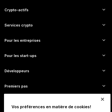
ภาษาไทย
Signers à écran tactile sécurisé
Hardware Wallet
Crypto-actifs
Wallet Bitcoin
Ledger Nano Gen5
Wallet Ethereum
Ledger Stax
Services crypto
Prix des cryptos
Wallet Solana
Ledger Flex
Achetez des cryptos
Wallet Cardano
Ledger Nano Classics
Pour les entreprises
Ledger Enterprise Solutions
Staking de cryptos
Wallet XRP
Comparer nos appareils
Échangez des cryptos
Wallet Monero
Bundles
Pour les start-ups
Fonds Ledger Cathay Capital
Wallet USDT
Accessoires
Découvrir tous les actifs
Tous les produits
Développeurs
Portail Développeurs ​
Application Ledger Wallet
Premiers pas
Démarrer avec Ledger
Wallets et services compatibles
Voir aussi
Vos préférences en matière de cookies!
Assistance
Comment acheter des bitcoins