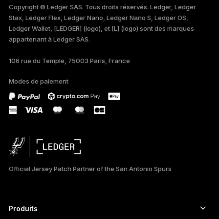
Copyright © Ledger SAS. Tous droits réservés. Ledger, Ledger
Stax, Ledger Flex, Ledger Nano, Ledger Nano S, Ledger OS,
TÜRKÇE
Ledger Wallet, [LEDGER] (logo), et [L] (logo) sont des marques
appartenant à Ledger SAS.
DEUTSCH
106 rue du Temple, 75003 Paris, France
PORTUGUÊS
Modes de paiement
ESPAÑOL
РУССКИЙ
简体中文
日本語
Official Jersey Patch Partner of the San Antonio Spurs
한국어
العربية
Produits