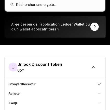
Ledger Flex
Rechercher une crypto...
Le nouveau standard
Ledger Nano
Gen5
Ai-je besoin de l’application Ledger Wallet ou
d’un wallet applicatif tiers ?
À votre image
COLORIS INÉDITS
Ledger Nano
Classics
Solution à toute épreuve
Unlock Discount Token
U
UDT
Découvrir
Envoyer/Recevoir
Acheter
Wallets physiques
Swap
Bundles et packs