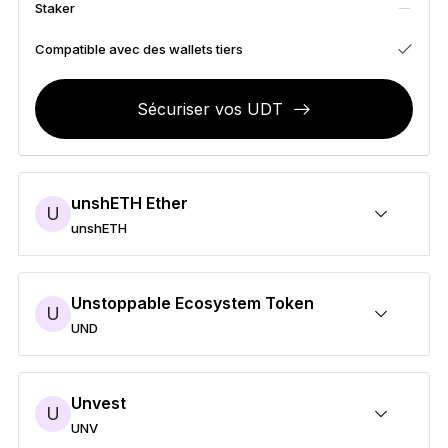
Staker
Accessoires
Solutions de récupération
Compatible avec des wallets tiers
Éditions limitées
Sécuriser vos UDT
Voir tout
Comparer les signers Ledger
unshETH Ether
U
unshETH
Sécuriser vos unshETH
Envoyer/Recevoir
Acheter
Swap
Staker
Compatible avec des wallets tiers
Unstoppable Ecosystem Token
U
UND
Sécuriser vos UND
Envoyer/Recevoir
Acheter
Swap
Staker
Compatible avec des wallets tiers
Unvest
U
UNV