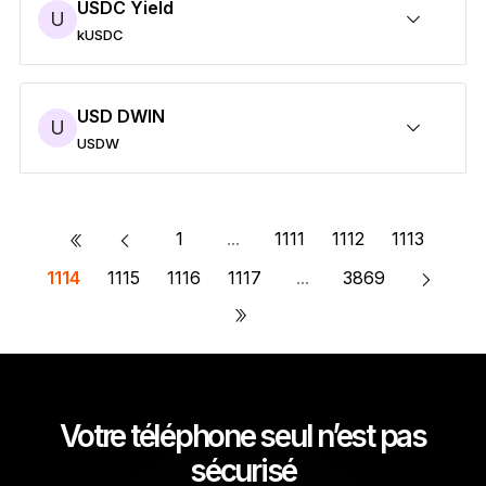
USDC Yield
U
kUSDC
Sécuriser vos kUSDC
Envoyer/Recevoir
Acheter
Swap
Staker
Compatible avec des wallets tiers
USD DWIN
U
USDW
Sécuriser vos USDW
Envoyer/Recevoir
Acheter
Swap
Staker
Compatible avec des wallets tiers
«
1
...
1111
1112
1113
1114
1115
1116
1117
...
3869
»
Votre téléphone seul n’est pas
sécurisé