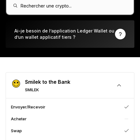
Ledger Flex
Rechercher une crypto...
Le nouveau standard
Ledger Nano
Gen5
Ai-je besoin de l’application Ledger Wallet ou
d’un wallet applicatif tiers ?
À votre image
COLORIS INÉDITS
Ledger Nano
Classics
Solution à toute épreuve
Smilek to the Bank
SMILEK
Découvrir
Envoyer/Recevoir
Acheter
Wallets physiques
Swap
Bundles et packs