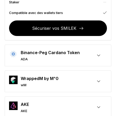
Staker
Accessoires
Solutions de récupération
Compatible avec des wallets tiers
Éditions limitées
Sécuriser vos SMILEK
Voir tout
Comparer les signers Ledger
Binance-Peg Cardano Token
ADA
Sécuriser vos ADA
Envoyer/Recevoir
Acheter
Swap
Staker
Compatible avec des wallets tiers
WrappedM by M^0
wM
Sécuriser vos wM
Envoyer/Recevoir
Acheter
Swap
Staker
Compatible avec des wallets tiers
AKE
AKE