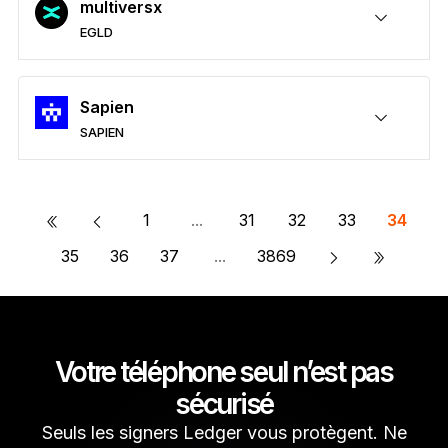
multiversx
EGLD
Sécuriser vos EGLD
Envoyer/Recevoir
Acheter
Swap
Staker
Compatible avec des wallets tiers
En savoir plus sur EGLD
Sapien
SAPIEN
Sécuriser vos SAPIEN
Envoyer/Recevoir
Acheter
Swap
Staker
Compatible avec des wallets tiers
«
1
...
31
32
33
34
»
35
36
37
...
3869
Votre téléphone seul n’est pas
sécurisé
Seuls les signers Ledger vous protègent. Ne