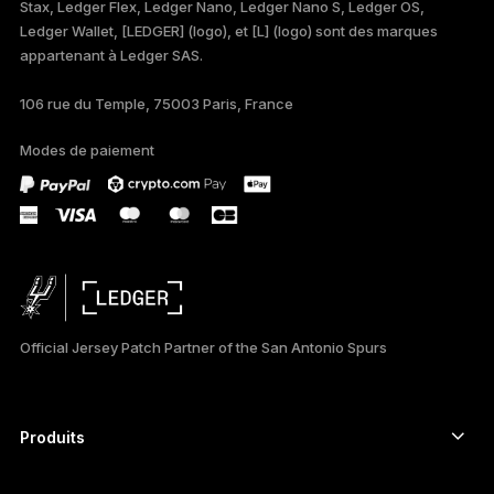
Stax, Ledger Flex, Ledger Nano, Ledger Nano S, Ledger OS,
TÜRKÇE
Ledger Wallet, [LEDGER] (logo), et [L] (logo) sont des marques
appartenant à Ledger SAS.
DEUTSCH
106 rue du Temple, 75003 Paris, France
PORTUGUÊS
Modes de paiement
ESPAÑOL
РУССКИЙ
简体中文
日本語
Official Jersey Patch Partner of the San Antonio Spurs
한국어
العربية
Produits
ภาษาไทย
Signers à écran tactile sécurisé