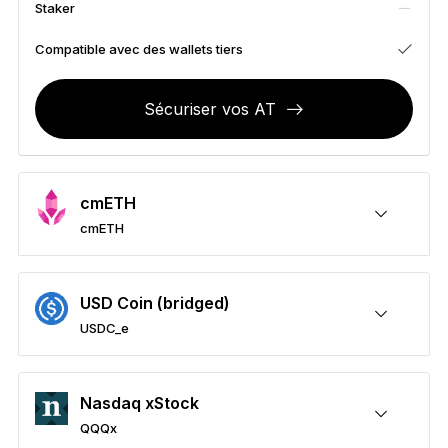
Staker
Accessoires
Solutions de récupération
Compatible avec des wallets tiers
Éditions limitées
Sécuriser vos AT
Voir tout
Comparer les signers Ledger
cmETH
cmETH
Sécuriser vos cmETH
Envoyer/Recevoir
Acheter
Swap
Staker
Compatible avec des wallets tiers
USD Coin (bridged)
USDC_e
Sécuriser vos USDC_e
Envoyer/Recevoir
Acheter
Swap
Staker
Compatible avec des wallets tiers
Nasdaq xStock
QQQx