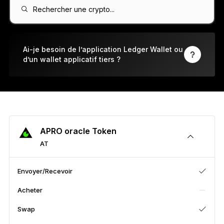
Ledger Flex
Rechercher une crypto...
Le nouveau standard
Ledger Nano
Gen5
Ai-je besoin de l’application Ledger Wallet ou
d’un wallet applicatif tiers ?
À votre image
COLORIS INÉDITS
Ledger Nano
Classics
Solution à toute épreuve
APRO oracle Token
AT
Découvrir
Envoyer/Recevoir
Acheter
Wallets physiques
Swap
Bundles et packs