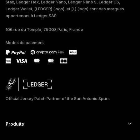
Stax, Ledger Flex, Ledger Nano, Ledger Nano S, Ledger OS,
TÜRKÇE
Ledger Wallet, [LEDGER] (logo), et [L] (logo) sont des marques
appartenant à Ledger SAS.
DEUTSCH
106 rue du Temple, 75003 Paris, France
PORTUGUÊS
Modes de paiement
ESPAÑOL
РУССКИЙ
简体中文
日本語
Official Jersey Patch Partner of the San Antonio Spurs
한국어
العربية
Produits
ภาษาไทย
Signers à écran tactile sécurisé