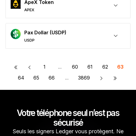
ApeX Token
APEX
Sécuriser vos APEX
Envoyer/Recevoir
Acheter
Swap
Staker
Compatible avec des wallets tiers
Pax Dollar (USDP)
USDP
Sécuriser vos USDP
Envoyer/Recevoir
Acheter
Swap
Staker
Compatible avec des wallets tiers
«
1
...
60
61
62
63
»
64
65
66
...
3869
Votre téléphone seul n’est pas
sécurisé
Seuls les signers Ledger vous protègent. Ne