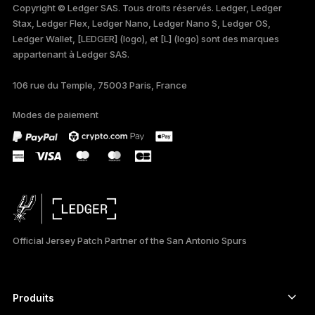
Copyright © Ledger SAS. Tous droits réservés. Ledger, Ledger
Stax, Ledger Flex, Ledger Nano, Ledger Nano S, Ledger OS,
TÜRKÇE
Ledger Wallet, [LEDGER] (logo), et [L] (logo) sont des marques
appartenant à Ledger SAS.
DEUTSCH
106 rue du Temple, 75003 Paris, France
PORTUGUÊS
Modes de paiement
ESPAÑOL
РУССКИЙ
简体中文
日本語
Official Jersey Patch Partner of the San Antonio Spurs
한국어
العربية
Produits