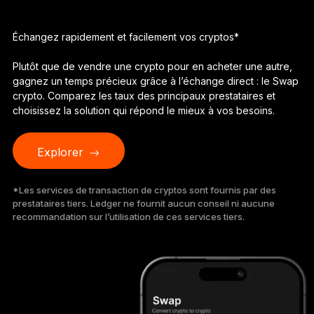
Ledger Flex
Le nouveau standard
Échangez rapidement et facilement vos cryptos*
Ledger Nano
Plutôt que de vendre une crypto pour en acheter une autre,
Gen5
gagnez un temps précieux grâce à l’échange direct : le Swap
À votre image
crypto. Comparez les taux des principaux prestataires et
COLORIS INÉDITS
choisissez la solution qui répond le mieux à vos besoins.
Ledger Nano
Classics
Explorer
Solution à toute épreuve
*Les services de transaction de cryptos sont fournis par des
prestataires tiers. Ledger ne fournit aucun conseil ni aucune
recommandation sur l’utilisation de ces services tiers.
Découvrir
Wallets physiques
Bundles et packs